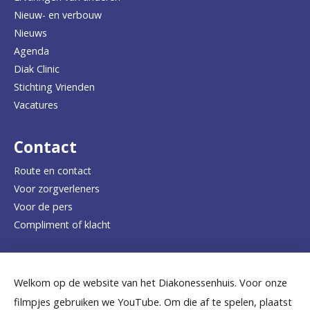
Nieuw- en verbouw
g
Nieuws
n
Agenda
a
Diak Clinic
Stichting Vrienden
a
Vacatures
r
d
Contact
e
Route en contact
Voor zorgverleners
h
Voor de pers
o
Compliment of klacht
m
e
Dicht bij jou
Welkom op de website van het Diakonessenhuis. Voor onze
p
filmpjes gebruiken we YouTube. Om die af te spelen, plaatst