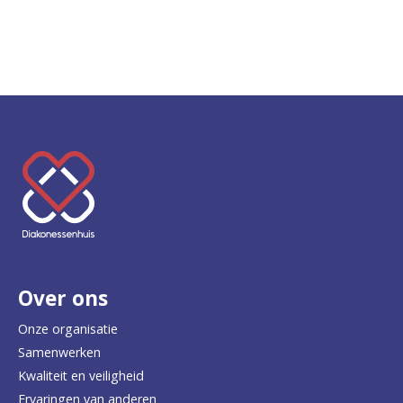
K
e
e
r
Over ons
t
e
Onze organisatie
Samenwerken
r
Kwaliteit en veiligheid
u
Ervaringen van anderen