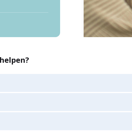
helpen?
eve blaas