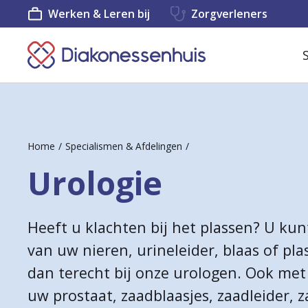
Werken & Leren bij
Zorgverleners
K
e
e
r
Home
Specialismen & Afdelingen
t
Urologie
e
r
Heeft u klachten bij het plassen? U kun
u
van uw nieren, urineleider, blaas of pla
g
dan terecht bij onze urologen. Ook met
n
uw prostaat, zaadblaasjes, zaadleider, 
a