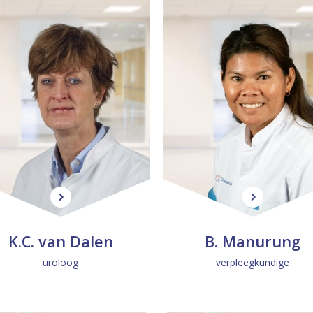
K
B
.
.
K.C. van Da­len
B. Man­urung
C
M
uroloog
verpleegkundige
.
a
v
n