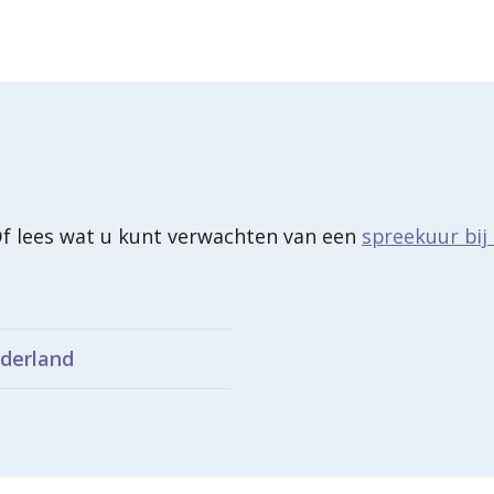
zak
ne
an
ngen
er
Of lees wat u kunt verwachten van een
spreekuur bij
wijderen
derland
ctieve blaas
lzak bij kinderen