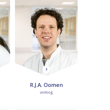
R
.
R.J.A. Oo­men
J
uroloog
.
A