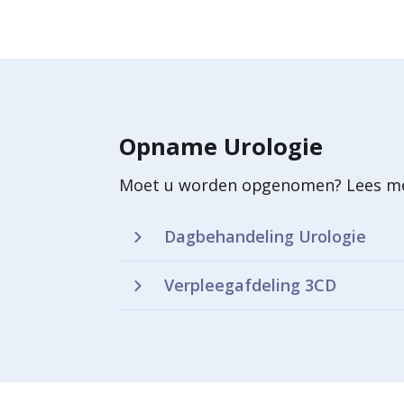
Ureteroscopie bij een urinel
Vergrote prostaat
Koliekpijn bij een urinesteen
Plaatsen van JJ-katheter
Opname Urologie
Plaatsen van neforstomieka
Moet u worden opgenomen? Lees mee
Niersteenvergruizing
Dagbehandeling Urologie
Opheffen vernauwing in over
Verpleegafdeling 3CD
Nier verwijderen
Vergrote prostaat (Hryntsch
Hormoonbehandeling bij pr