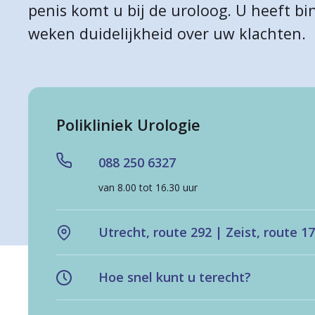
penis komt u bij de uroloog. U heeft b
a
weken duidelijkheid over uw klachten.
r
d
e
h
Polikliniek Urologie
o
088 250 6327
m
van 8.00 tot 16.30 uur
e
p
Utrecht, route 292 | Zeist, route 1
a
g
Hoe snel kunt u terecht?
e