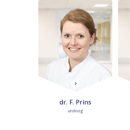
a
n
o
v
i
c
d
r
dr. F. Prins
.
uroloog
F
.