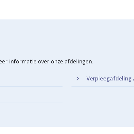
eidersteen
theter
r informatie over onze afdelingen.
Verpleegafdeling 
gang van nierbekken naar urineleider
ak en TURP)
ostaatkanker