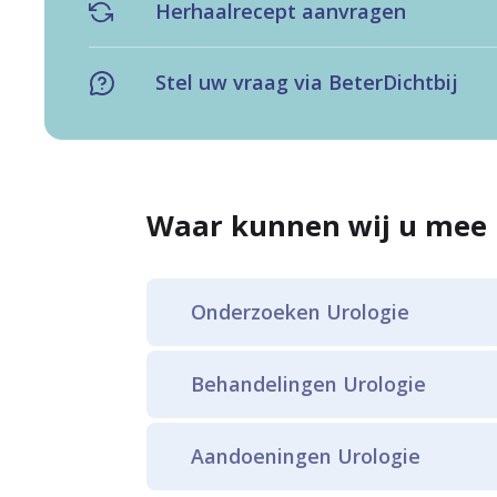
Herhaalrecept aanvragen
Stel uw vraag via BeterDichtbij
Waar kunnen wij u mee 
Onderzoeken Urologie
Cystoscopie
Behandelingen Urologie
Cystoscopie bij kinderen
Botulinetoxine A bij overacti
Aandoeningen Urologie
Mictie-observatie