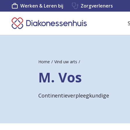
Werken & Leren bij
Zorgverleners
K
e
e
r
Home
Vind uw arts
t
M. Vos
e
r
Continentieverpleegkundige
u
g
n
a