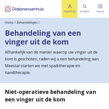
M
K
e
mijnDiak
zoeken
menu
n
e
u
Home
Behandelingen
s
Specialismen & Afdelingen
e
Behandeling van een
l
u
r
vinger uit de kom
i
t
t
Ziektes & Aandoeningen
e
Afhankelijk van de manier waarop uw vinger uit de
e
n
kom is geschoten, raden wij u een behandeling aan.
r
Uw bezoek
Meestal starten we met spalktherapie en
u
handtherapie.
g
Spoed
n
Niet-operatieve behandeling van
a
een vinger uit de kom
Translate
a