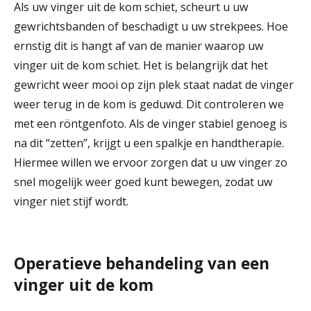
Als uw vinger uit de kom schiet, scheurt u uw
r
gewrichtsbanden of beschadigt u uw strekpees. Hoe
Werken & Leren bij
d
ernstig dit is hangt af van de manier waarop uw
vinger uit de kom schiet. Het is belangrijk dat het
e
gewricht weer mooi op zijn plek staat nadat de vinger
Zorgverleners
h
weer terug in de kom is geduwd. Dit controleren we
o
met een röntgenfoto. Als de vinger stabiel genoeg is
m
na dit “zetten”, krijgt u een spalkje en handtherapie.
Hiermee willen we ervoor zorgen dat u uw vinger zo
e
snel mogelijk weer goed kunt bewegen, zodat uw
p
vinger niet stijf wordt.
a
g
Operatieve behandeling van een
e
vinger uit de kom