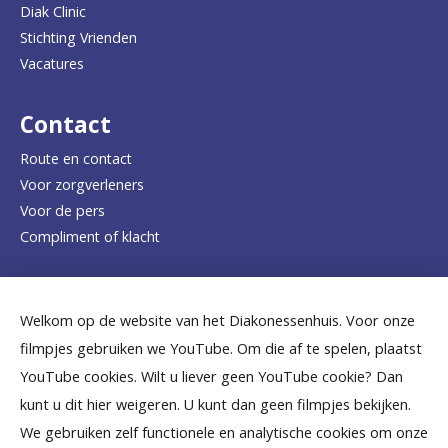
a
Diak Clinic
Stichting Vrienden
a
Vacatures
r
d
Contact
e
Route en contact
Voor zorgverleners
h
Voor de pers
o
Compliment of klacht
m
e
Dicht bij jou
Welkom op de website van het Diakonessenhuis. Voor onze
p
filmpjes gebruiken we YouTube. Om die af te spelen, plaatst
a
B
B
B
B
B
YouTube cookies. Wilt u liever geen YouTube cookie? Dan
g
kunt u dit hier weigeren. U kunt dan geen filmpjes bekijken.
e
e
e
e
e
We gebruiken zelf functionele en analytische cookies om onze
e
k
k
k
k
k