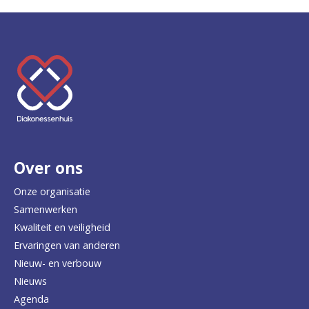
K
e
e
r
Over ons
t
e
Onze organisatie
Samenwerken
r
Kwaliteit en veiligheid
u
Ervaringen van anderen
Nieuw- en verbouw
g
Nieuws
n
Agenda