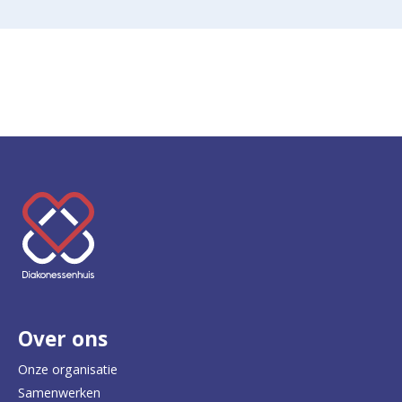
K
e
e
r
Over ons
t
e
Onze organisatie
Samenwerken
r