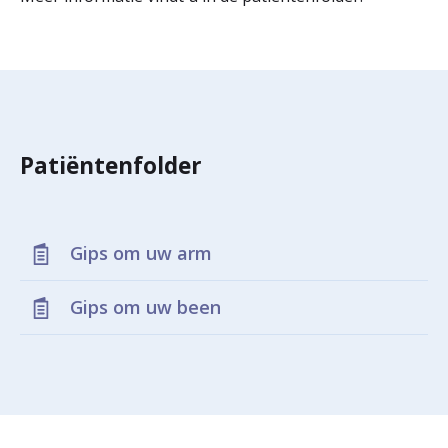
r
Werken & Leren bij
d
e
Zorgverleners
h
Patiëntenfolder
o
m
e
Gips om uw arm
p
Gips om uw been
a
g
e