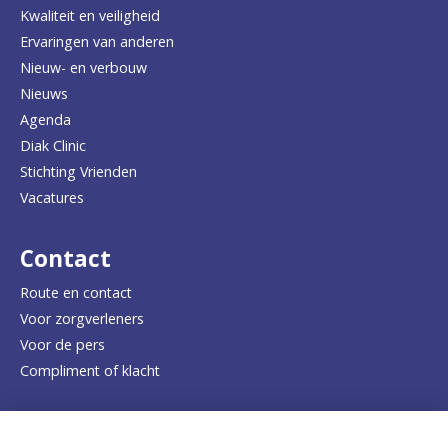
Kwaliteit en veiligheid
u
Ervaringen van anderen
Nieuw- en verbouw
g
Nieuws
n
Agenda
a
Diak Clinic
Stichting Vrienden
a
Vacatures
r
d
Contact
e
Route en contact
Voor zorgverleners
h
Voor de pers
o
Compliment of klacht
m
e
Dicht bij jou