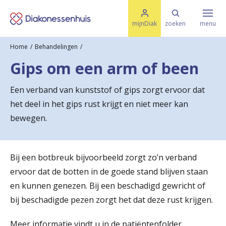
M
K
e
mijnDiak
zoeken
menu
n
e
u
Home
Behandelingen
s
Specialismen & Afdelingen
e
Gips om een arm of been
l
u
r
i
Een verband van kunststof of gips zorgt ervoor dat
t
t
Ziektes & Aandoeningen
het deel in het gips rust krijgt en niet meer kan
e
e
n
bewegen.
r
Uw bezoek
u
Bij een botbreuk bijvoorbeeld zorgt zo’n verband
g
ervoor dat de botten in de goede stand blijven staan
Spoed
n
en kunnen genezen. Bij een beschadigd gewricht of
bij beschadigde pezen zorgt het dat deze rust krijgen.
a
Translate
a
Meer informatie vindt u in de patiëntenfolder.