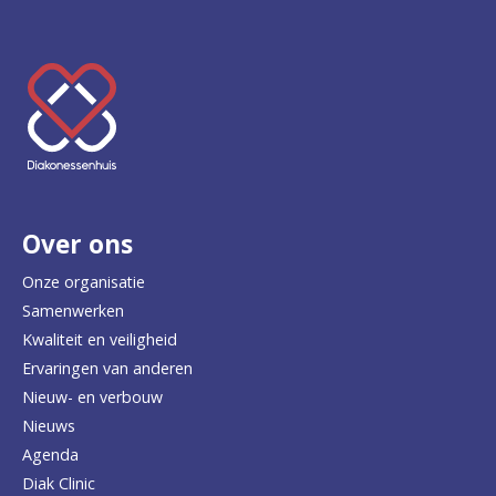
K
e
e
r
Over ons
t
e
Onze organisatie
Samenwerken
r
Kwaliteit en veiligheid
u
Ervaringen van anderen
Nieuw- en verbouw
g
Nieuws
n
Agenda
a
Diak Clinic