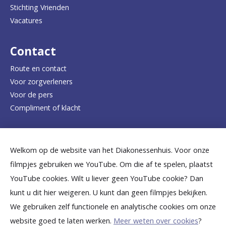
Stichting Vrienden
a
Vacatures
r
d
Contact
e
Route en contact
Voor zorgverleners
h
Voor de pers
o
Compliment of klacht
m
e
Dicht bij jou
Welkom op de website van het Diakonessenhuis. Voor onze
p
filmpjes gebruiken we YouTube. Om die af te spelen, plaatst
a
B
B
B
B
B
YouTube cookies. Wilt u liever geen YouTube cookie? Dan
g
kunt u dit hier weigeren. U kunt dan geen filmpjes bekijken.
e
e
e
e
e
We gebruiken zelf functionele en analytische cookies om onze
e
k
k
k
k
k
website goed te laten werken.
Meer weten over cookies
?