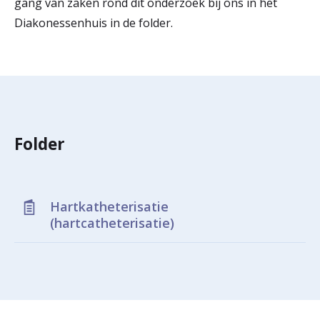
gang van zaken rond dit onderzoek bij ons in het
r
Diakonessenhuis in de folder.
Werken & Leren bij
d
e
Zorgverleners
h
o
Folder
m
e
p
Hartkatheterisatie
(hartcatheterisatie)
a
g
e