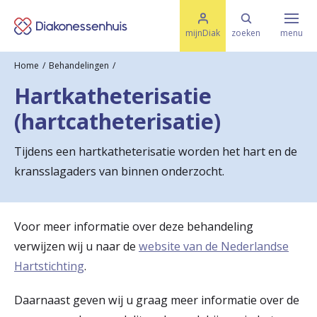
M
K
e
mijnDiak
zoeken
menu
n
e
u
Home
Behandelingen
s
Specialismen & Afdelingen
e
Hartkatheterisatie
l
u
r
(hartcatheterisatie)
i
t
t
Ziektes & Aandoeningen
e
Tijdens een hartkatheterisatie worden het hart en de
e
n
kransslagaders van binnen onderzocht.
r
Uw bezoek
u
Voor meer informatie over deze behandeling
g
Spoed
verwijzen wij u naar de
website van de Nederlandse
n
Hartstichting
.
a
Translate
Daarnaast geven wij u graag meer informatie over de
a