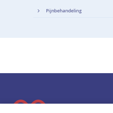
Pijnbehandeling
K