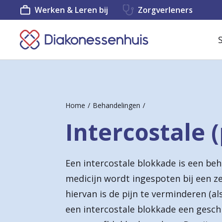
Werken & Leren bij
Zorgverleners
K
e
e
r
Home
Behandelingen
t
Intercostale 
e
r
Een intercostale blokkade is een b
u
medicijn wordt ingespoten bij een z
g
hiervan is de pijn te verminderen (al
n
een intercostale blokkade een gesch
a