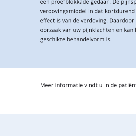
een proefblokkade gedaan. De pijnspec
a
verdovingsmiddel in dat kortdurend
r
effect is van de verdoving. Daardoor 
d
oorzaak van uw pijnklachten en kan 
geschikte behandelvorm is.
e
h
o
m
e
Meer informatie vindt u in de patiën
p
a
g
e