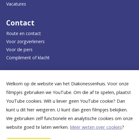
Vacatures
r
d
Contact
e
Route en contact
Voor zorgverleners
h
Voor de pers
o
Compliment of klacht
m
e
Dicht bij jou
Welkom op de website van het Diakonessenhuis. Voor onze
p
filmpjes gebruiken we YouTube. Om die af te spelen, plaatst
a
B
B
B
B
B
YouTube cookies. Wilt u liever geen YouTube cookie? Dan
g
kunt u dit hier weigeren. U kunt dan geen filmpjes bekijken.
e
e
e
e
e
We gebruiken zelf functionele en analytische cookies om onze
e
k
k
k
k
k
website goed te laten werken.
Meer weten over cookies
?
i
i
i
i
i
©
2026
Diakonessenhuis Utrecht—Zeist—Doorn