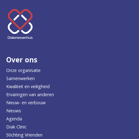
K
e
e
r
Over ons
t
e
Onze organisatie
Samenwerken
r
Kwaliteit en veiligheid
u
Ervaringen van anderen
Nieuw- en verbouw
g
Nieuws
n
Agenda
a
Diak Clinic
Stichting Vrienden
a