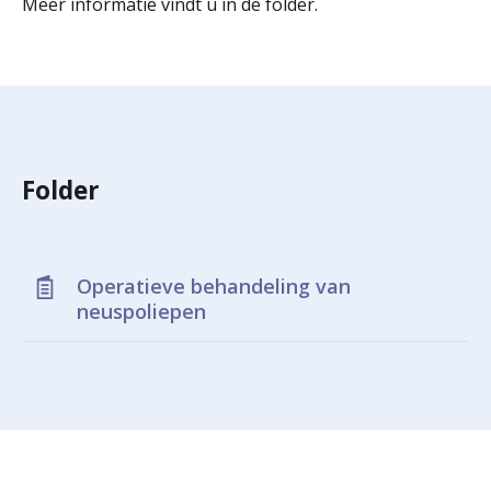
Meer informatie vindt u in de folder.
r
Werken & Leren bij
d
e
Zorgverleners
h
o
Folder
m
e
Operatieve behandeling van
p
neuspoliepen
a
g
e