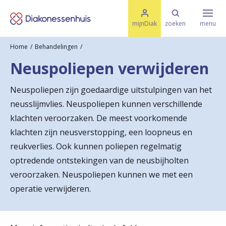
M
K
e
mijnDiak
zoeken
menu
n
e
u
Home
Behandelingen
s
Specialismen & Afdelingen
e
Neuspoliepen verwijderen
l
u
r
i
Neuspoliepen zijn goedaardige uitstulpingen van het
t
t
Ziektes & Aandoeningen
neusslijmvlies. Neuspoliepen kunnen verschillende
e
e
n
klachten veroorzaken. De meest voorkomende
r
klachten zijn neusverstopping, een loopneus en
Uw bezoek
reukverlies. Ook kunnen poliepen regelmatig
u
optredende ontstekingen van de neusbijholten
g
Spoed
veroorzaken. Neuspoliepen kunnen we met een
n
operatie verwijderen.
a
Translate
a