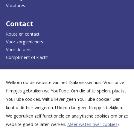
Vacatures
r
d
Contact
e
Route en contact
Voor zorgverleners
h
Voor de pers
o
Compliment of klacht
m
e
Dicht bij jou
Welkom op de website van het Diakonessenhuis. Voor onze
p
filmpjes gebruiken we YouTube. Om die af te spelen, plaatst
a
B
B
B
B
B
YouTube cookies. Wilt u liever geen YouTube cookie? Dan
g
kunt u dit hier weigeren. U kunt dan geen filmpjes bekijken.
e
e
e
e
e
We gebruiken zelf functionele en analytische cookies om onze
e
k
k
k
k
k
website goed te laten werken.
Meer weten over cookies
?
i
i
i
i
i
©
2026
Diakonessenhuis Utrecht—Zeist—Doorn