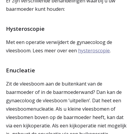
Er zijn verschillende behandelingen waarbij u uw
r
baarmoeder kunt houden:
Werken & Leren bij
d
Hysteroscopie
e
Zorgverleners
h
Met een operatie verwijdert de gynaecoloog de
o
vleesboom. Lees meer over een
hysteroscopie
.
m
Enucleatie
e
p
Zit de vleesboom aan de buitenkant van de
baarmoeder of in de baarmoederwand? Dan kan de
a
gynaecoloog de vleesboom ‘uitpellen’. Dat heet een
g
vleesboomenucleatie. Als u kleine vleesbomen of
e
vleesbomen boven op de baarmoeder heeft, kan dat
via een kijkoperatie. Als een kijkoperatie niet mogelijk