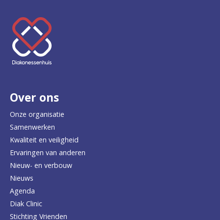
K
e
e
r
Over ons
t
e
Onze organisatie
Samenwerken
r
Kwaliteit en veiligheid
u
Ervaringen van anderen
Nieuw- en verbouw
g
Nieuws
n
Agenda
a
Diak Clinic
Stichting Vrienden
a