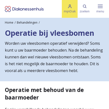
M
K
e
mijnDiak
zoeken
menu
n
e
u
Home
Behandelingen
s
Specialismen & Afdelingen
e
Operatie bij vleesbomen
l
u
r
i
Worden uw vleesbomen operatief verwijderd? Soms
t
t
Ziektes & Aandoeningen
kunt u uw baarmoeder behouden. Na de behandeling
e
e
n
kunnen dan wel nieuwe vleesbomen ontstaan. Soms
r
is het niet mogelijk de baarmoeder te houden. Dit is
Uw bezoek
vooral als u meerdere vleesbomen hebt.
u
g
Spoed
n
Operatie met behoud van de
baarmoeder
a
Translate
a