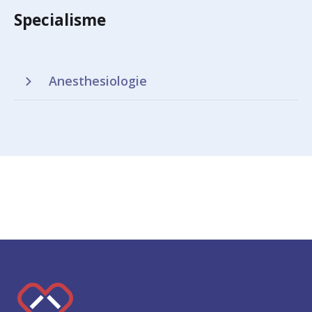
Specialisme
Anesthesiologie
K