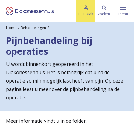
M
K
e
mijnDiak
zoeken
menu
n
e
u
Home
Behandelingen
s
Specialismen & Afdelingen
e
Pijnbehandeling bij
l
u
r
operaties
i
t
t
Ziektes & Aandoeningen
e
U wordt binnenkort geopereerd in het
e
n
Diakonessenhuis. Het is belangrijk dat u na de
r
Uw bezoek
operatie zo min mogelijk last heeft van pijn. Op deze
u
pagina leest u meer over de pijnbehandeling na de
operatie.
g
Spoed
n
a
Meer informatie vindt u in de folder.
Translate
a