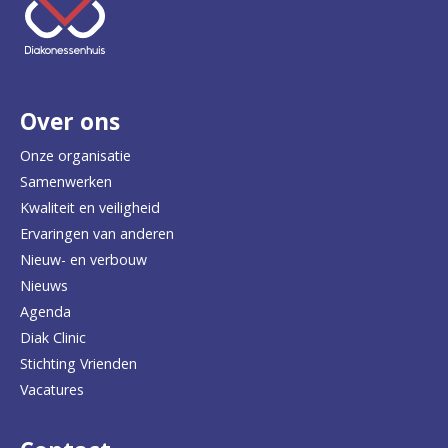
e
e
r
Over ons
t
e
Onze organisatie
Samenwerken
r
Kwaliteit en veiligheid
u
Ervaringen van anderen
Nieuw- en verbouw
g
Nieuws
n
Agenda
a
Diak Clinic
Stichting Vrienden
a
Vacatures
r
d