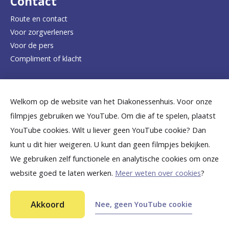
Contact
e
Route en contact
Voor zorgverleners
h
Voor de pers
o
Compliment of klacht
m
e
Dicht bij jou
Welkom op de website van het Diakonessenhuis. Voor onze
p
filmpjes gebruiken we YouTube. Om die af te spelen, plaatst
a
B
B
B
B
B
YouTube cookies. Wilt u liever geen YouTube cookie? Dan
g
kunt u dit hier weigeren. U kunt dan geen filmpjes bekijken.
e
e
e
e
e
We gebruiken zelf functionele en analytische cookies om onze
e
k
k
k
k
k
website goed te laten werken.
Meer weten over cookies
?
i
i
i
i
i
©
2026
Diakonessenhuis Utrecht—Zeist—Doorn
j
j
j
j
j
Akkoord
Nee, geen YouTube cookie
Aansprakelijkheid
k
k
k
k
k
Toegankelijkheid
Privacy