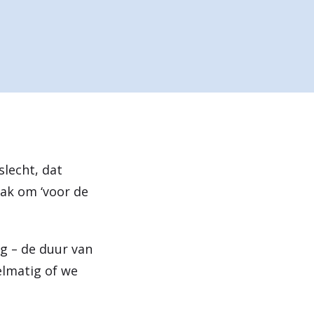
e
n
slecht, dat
aak om ‘voor de
ig – de duur van
elmatig of we