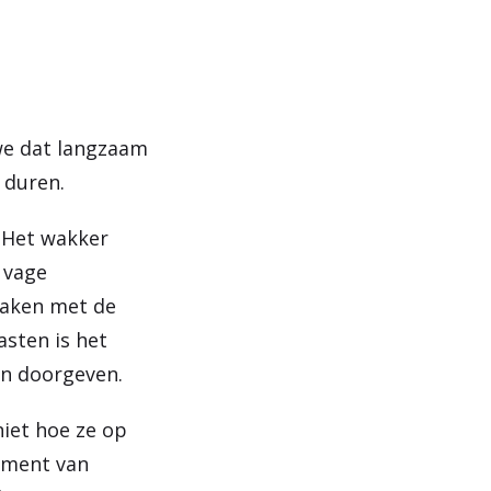
we dat langzaam
n duren.
. Het wakker
n vage
maken met de
asten is het
en doorgeven.
niet hoe ze op
moment van