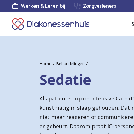
Werken & Leren bij
Zorgverleners
K
e
e
r
Home
Behandelingen
t
Sedatie
e
r
Als patiënten op de Intensive Care 
u
kunstmatig in slaap gehouden. Dat 
g
niet meer reageren of communiceren
n
er gebeurt. Daarom praat IC-persone
a