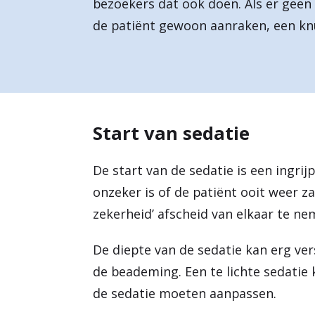
bezoekers dat ook doen. Als er geen
a
de patiënt gewoon aanraken, een kn
r
d
e
h
Start van sedatie
o
m
De start van de sedatie is een ingri
onzeker is of de patiënt ooit weer 
e
zekerheid’ afscheid van elkaar te ne
p
a
De diepte van de sedatie kan erg vers
g
de beademing. Een te lichte sedatie
de sedatie moeten aanpassen.
e