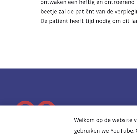
ontwaken een heftig en ontroerend 
beetje zal de patiënt van de verpleg
De patiënt heeft tijd nodig om dit 
K
e
Welkom op de website va
e
gebruiken we YouTube. O