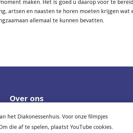
moment maken. Het is goed u daarop voor te bereid
ing, artsen en naasten te horen moeten krijgen wat e
langzaamaan allemaal te kunnen bevatten.
Over ons
Onze organisatie
Nieuws
n het Diakonessenhuis. Voor onze filmpjes
Samenwerken
Agenda
m die af te spelen, plaatst YouTube cookies.
Kwaliteit en veiligheid
Diak Clinic