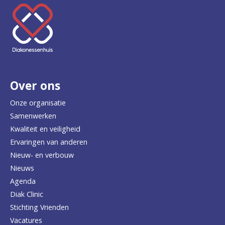
K
e
e
r
Over ons
t
e
Onze organisatie
Samenwerken
r
Kwaliteit en veiligheid
u
Ervaringen van anderen
Nieuw- en verbouw
g
Nieuws
n
Agenda
a
Diak Clinic
Stichting Vrienden
a
Vacatures