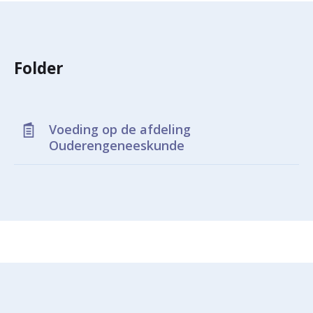
r
Werken & Leren bij
d
Folder
e
Zorgverleners
h
o
Voeding op de afdeling
m
Ouderengeneeskunde
e
p
a
g
e