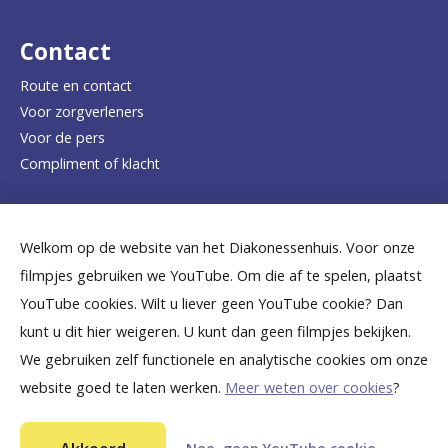
r
d
Contact
e
Route en contact
Voor zorgverleners
h
Voor de pers
o
Compliment of klacht
m
e
Dicht bij jou
Welkom op de website van het Diakonessenhuis. Voor onze
p
filmpjes gebruiken we YouTube. Om die af te spelen, plaatst
a
B
B
B
B
B
YouTube cookies. Wilt u liever geen YouTube cookie? Dan
g
kunt u dit hier weigeren. U kunt dan geen filmpjes bekijken.
e
e
e
e
e
We gebruiken zelf functionele en analytische cookies om onze
e
k
k
k
k
k
website goed te laten werken.
Meer weten over cookies
?
i
i
i
i
i
©
2026
Diakonessenhuis Utrecht—Zeist—Doorn
j
j
j
j
j