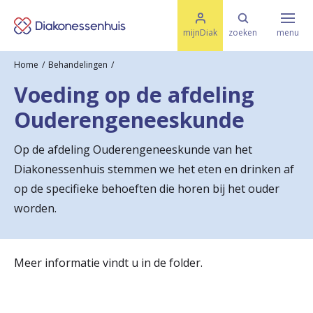
M
K
e
mijnDiak
zoeken
menu
n
e
u
Home
Behandelingen
s
Specialismen & Afdelingen
e
Voeding op de afdeling
l
u
r
Ouderengeneeskunde
i
t
t
Ziektes & Aandoeningen
e
Op de afdeling Ouderengeneeskunde van het
e
n
Diakonessenhuis stemmen we het eten en drinken af
r
Uw bezoek
op de specifieke behoeften die horen bij het ouder
u
worden.
g
Spoed
n
Meer informatie vindt u in de folder.
a
Translate
a