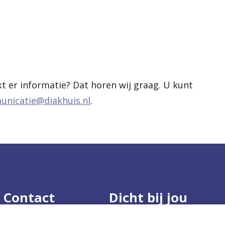
kt er informatie? Dat horen wij graag. U kunt
nicatie@diakhuis.nl
.
Contact
Dicht bij jou
Route en contact