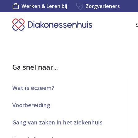
Werken & Leren bij
Zorgverleners
K
e
e
r
Ga snel naar...
t
e
Wat is eczeem?
r
u
Voorbereiding
g
Gang van zaken in het ziekenhuis
n
a