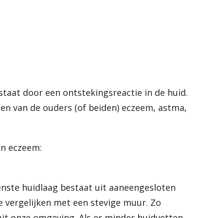
e
n
taat door een ontstekingsreactie in de huid.
een van de ouders (of beiden) eczeem, astma,
an eczeem:
tenste huidlaag bestaat uit aaneengesloten
e vergelijken met een stevige muur. Zo
uit onze omgeving. Als er minder huidvetten