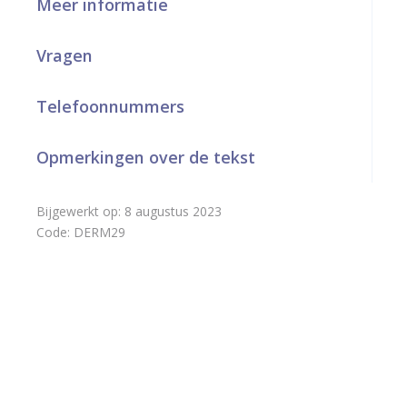
Meer informatie
a
Vragen
r
d
Telefoonnummers
e
h
Opmerkingen over de tekst
o
Bijgewerkt op:
8 augustus 2023
m
Code:
DERM29
e
p
a
g
e