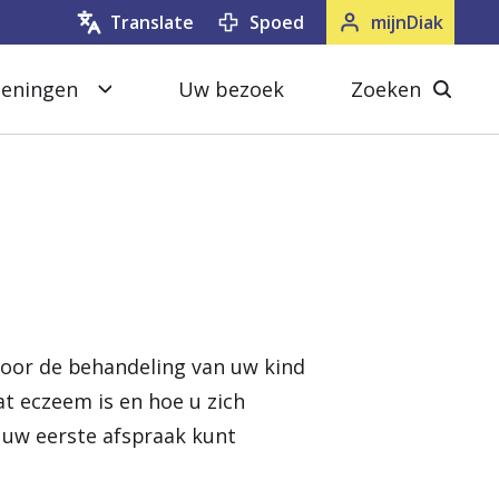
Spoed
mijnDiak
Translate
oeningen
Uw bezoek
Zoeken
S
Z
l
o
u
e
i
k
t
e
e
n
n
s
oor de behandeling van uw kind
l
at eczeem is en hoe u zich
u
 uw eerste afspraak kunt
i
t