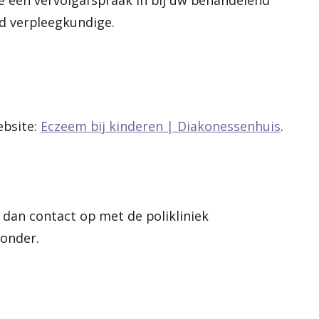
e een vervolgafspraak in bij uw behandelend
rd verpleegkundige.
ebsite:
Eczeem bij kinderen | Diakonessenhuis
.
 dan contact op met de polikliniek
onder.