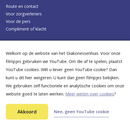
e
Route en contact
Voor zorgverleners
h
Voor de pers
o
Compliment of klacht
m
e
Dicht bij jou
Welkom op de website van het Diakonessenhuis. Voor onze
p
filmpjes gebruiken we YouTube. Om die af te spelen, plaatst
a
B
B
B
B
B
YouTube cookies. Wilt u liever geen YouTube cookie? Dan
g
kunt u dit hier weigeren. U kunt dan geen filmpjes bekijken.
e
e
e
e
e
We gebruiken zelf functionele en analytische cookies om onze
e
k
k
k
k
k
website goed te laten werken.
Meer weten over cookies
?
i
i
i
i
i
©
2026
Diakonessenhuis Utrecht—Zeist—Doorn
j
j
j
j
j
Akkoord
Nee, geen YouTube cookie
Aansprakelijkheid
k
k
k
k
k
Toegankelijkheid
Ga snel naar...
Privacy