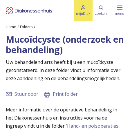
M
K
e
mijnDiak
zoeken
menu
n
e
u
Home
Folders
s
Specialismen & Afdelingen
e
Mucoïdcyste (onderzoek en
l
u
r
behandeling)
i
t
t
Ziektes & Aandoeningen
e
Uw behandelend arts heeft bij u een mucoïdcyste
e
n
geconstateerd. In deze folder vindt u informatie over
r
Uw bezoek
deze aandoening en de behandelingsmogelijkheden.
u
Stuur door
Print folder
g
Spoed
n
Meer informatie over de operatieve behandeling in
a
het Diakonessenhuis en instructies voor na de
Translate
ingreep vindt u in de folder '
Hand- en polsoperaties
'.
a