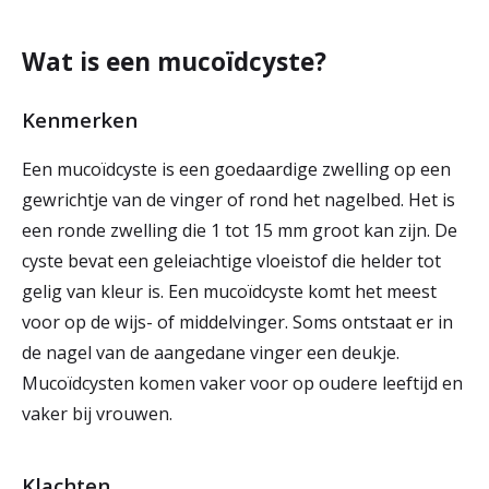
r
Werken & Leren bij
Wat is een mucoïdcyste?
d
e
Kenmerken
Zorgverleners
h
Een mucoïdcyste is een goedaardige zwelling op een
o
gewrichtje van de vinger of rond het nagelbed. Het is
m
een ronde zwelling die 1 tot 15 mm groot kan zijn. De
cyste bevat een geleiachtige vloeistof die helder tot
e
gelig van kleur is. Een mucoïdcyste komt het meest
p
voor op de wijs- of middelvinger. Soms ontstaat er in
a
de nagel van de aangedane vinger een deukje.
g
Mucoïdcysten komen vaker voor op oudere leeftijd en
vaker bij vrouwen.
e
Klachten