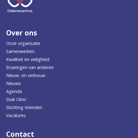
e
r
Over ons
t
e
Onze organisatie
Samenwerken
r
Kwaliteit en veiligheid
u
Ervaringen van anderen
Nieuw- en verbouw
g
Nieuws
n
Agenda
a
Diak Clinic
Stichting Vrienden
a
Vacatures
r
d
Contact