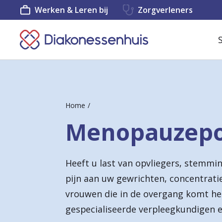
Werken & Leren bij
Zorgverleners
K
e
e
r
Home
t
Menopauzepol
e
r
Heeft u last van opvliegers, stemmi
u
pijn aan uw gewrichten, concentrati
g
vrouwen die in de overgang komt he
n
gespecialiseerde verpleegkundigen e
a