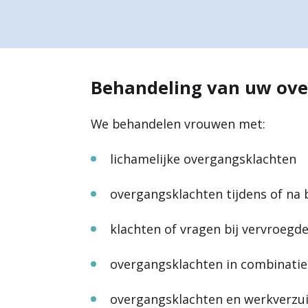
a
r
d
Behandeling van uw ov
e
h
We behandelen vrouwen met:
o
lichamelijke overgangsklachten
m
e
overgangsklachten tijdens of na
p
klachten of vragen bij vervroegde
a
overgangsklachten in combinatie
g
e
overgangsklachten en werkverzu