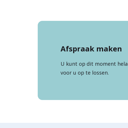
Afspraak maken
U kunt op dit moment helaa
voor u op te lossen.