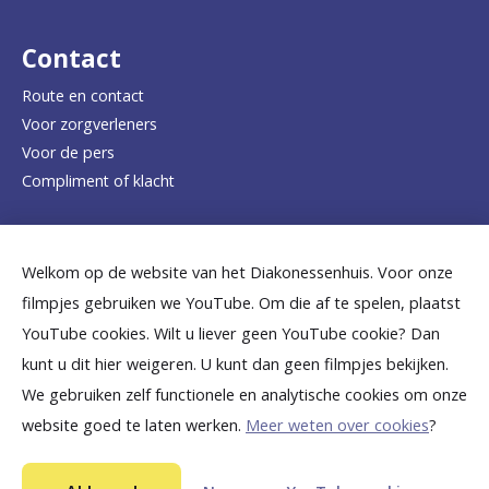
r
d
Contact
e
Route en contact
Voor zorgverleners
h
Voor de pers
o
Compliment of klacht
m
e
Dicht bij jou
Welkom op de website van het Diakonessenhuis. Voor onze
p
filmpjes gebruiken we YouTube. Om die af te spelen, plaatst
a
B
B
B
B
B
YouTube cookies. Wilt u liever geen YouTube cookie? Dan
g
kunt u dit hier weigeren. U kunt dan geen filmpjes bekijken.
e
e
e
e
e
We gebruiken zelf functionele en analytische cookies om onze
e
k
k
k
k
k
website goed te laten werken.
Meer weten over cookies
?
i
i
i
i
i
©
2026
Diakonessenhuis Utrecht—Zeist—Doorn
j
j
j
j
j