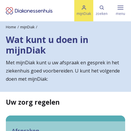
M
K
e
mijnDiak
zoeken
menu
n
e
u
Home
mijnDiak
s
Specialismen & Afdelingen
e
Wat kunt u doen in
l
u
r
mijnDiak
i
t
t
Ziektes & Aandoeningen
e
Met mijnDiak kunt u uw afspraak en gesprek in het
e
n
ziekenhuis goed voorbereiden. U kunt het volgende
r
Uw bezoek
doen met mijnDiak:
u
g
Spoed
Uw zorg regelen
n
a
Translate
a
Afspraken