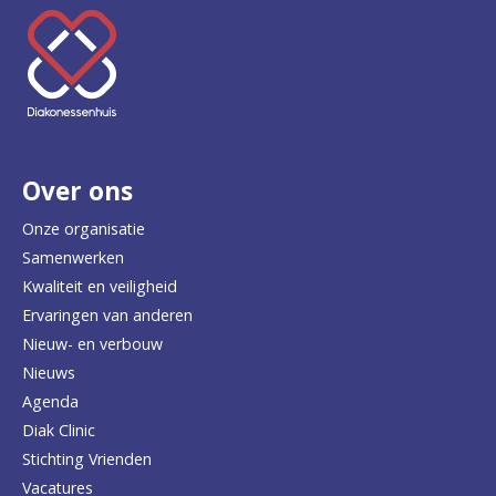
K
e
e
r
Over ons
t
e
Onze organisatie
Samenwerken
r
Kwaliteit en veiligheid
u
Ervaringen van anderen
Nieuw- en verbouw
g
Nieuws
n
Agenda
a
Diak Clinic
Stichting Vrienden
a
Vacatures