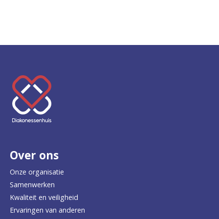
K
e
e
r
Over ons
t
e
Onze organisatie
Samenwerken
r
Kwaliteit en veiligheid
u
Ervaringen van anderen