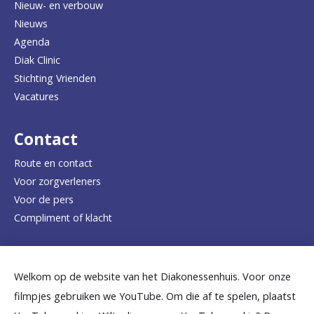
Nieuw- en verbouw
g
Nieuws
n
Agenda
a
Diak Clinic
Stichting Vrienden
a
Vacatures
r
d
Contact
e
Route en contact
Voor zorgverleners
h
Voor de pers
o
Compliment of klacht
m
e
Dicht bij jou
Welkom op de website van het Diakonessenhuis. Voor onze
p
filmpjes gebruiken we YouTube. Om die af te spelen, plaatst
a
B
B
B
B
B