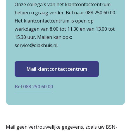
Onze collega's van het klantcontactcentrum
r
helpen u graag verder. Bel naar 088 250 60 00.
Werken & Leren bij
d
Het klantcontactcentrum is open op
e
werkdagen van 8.00 tot 11.30 en van 13.00 tot
Zorgverleners
15.30 uur. Mailen kan ook:
h
service@diakhuis.nl.
o
m
Mail klantcontactcentrum
e
p
Bel 088 250 60 00
a
g
e
Mail geen vertrouwelijke gegevens, zoals uw BSN-