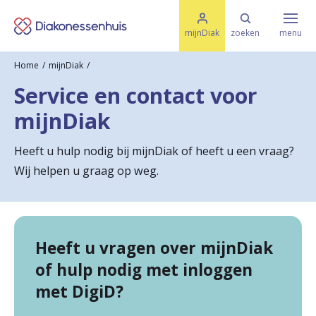
M
K
e
mijnDiak
zoeken
menu
n
e
u
Home
mijnDiak
s
Specialismen & Afdelingen
e
Service en contact voor
l
u
r
mijnDiak
i
t
t
Ziektes & Aandoeningen
e
Heeft u hulp nodig bij mijnDiak of heeft u een vraag?
e
n
Wij helpen u graag op weg.
r
Uw bezoek
u
g
Spoed
Heeft u vragen over mijnDiak
n
of hulp nodig met inloggen
a
met DigiD?
Translate
a