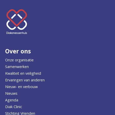
K
e
e
r
Over ons
t
e
Onze organisatie
Samenwerken
r
Kwaliteit en veiligheid
u
Ervaringen van anderen
Nieuw- en verbouw
g
Nieuws
n
Agenda
a
Diak Clinic
Stichting Vrienden