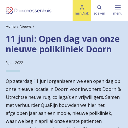
M
K
e
mijnDiak
zoeken
menu
n
e
u
Home
Nieuws
s
Specialismen & Afdelingen
e
11 juni: Open dag van onze
l
u
r
nieuwe polikliniek Doorn
i
t
t
Ziektes & Aandoeningen
e
e
3 juni 2022
n
r
Uw bezoek
Op zaterdag 11 juni organiseren we een open dag op
u
onze nieuwe locatie in Doorn voor inwoners Doorn &
g
Utrechtse heuvelrug, collega’s en vrijwilligers. Samen
Spoed
n
met verhuurder QuaRijn bouwden we hier het
afgelopen jaar aan een mooie, nieuwe polikliniek,
a
Translate
waar we begin april al onze eerste patiënten
a