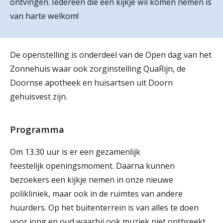
ontvingen. Iedereen die een kijkje wil komen nemen is
r
van harte welkom!
Werken & Leren bij
d
e
De openstelling is onderdeel van de Open dag van het
Zorgverleners
h
Zonnehuis waar ook zorginstelling QuaRijn, de
Doornse apotheek en huisartsen uit Doorn
o
gehuisvest zijn.
m
e
Programma
p
Om 13.30 uur is er een gezamenlijk
a
feestelijk openingsmoment. Daarna kunnen
g
bezoekers een kijkje nemen in onze nieuwe
e
polikliniek, maar ook in de ruimtes van andere
huurders. Op het buitenterrein is van alles te doen
voor jong en oud waarbij ook muziek niet ontbreekt.