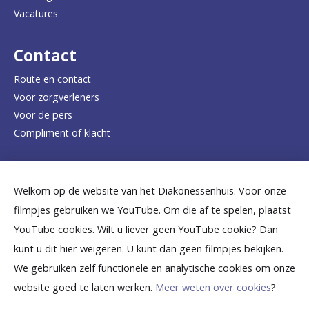
a
Vacatures
r
d
Contact
e
Route en contact
Voor zorgverleners
h
Voor de pers
o
Compliment of klacht
m
e
Dicht bij jou
Welkom op de website van het Diakonessenhuis. Voor onze
p
filmpjes gebruiken we YouTube. Om die af te spelen, plaatst
a
B
B
B
B
B
YouTube cookies. Wilt u liever geen YouTube cookie? Dan
g
kunt u dit hier weigeren. U kunt dan geen filmpjes bekijken.
e
e
e
e
e
We gebruiken zelf functionele en analytische cookies om onze
e
k
k
k
k
k
website goed te laten werken.
Meer weten over cookies
?
i
i
i
i
i
©
2026
Diakonessenhuis Utrecht—Zeist—Doorn