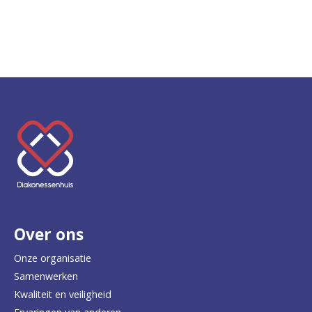
K
e
e
r
Over ons
t
e
Onze organisatie
Samenwerken
r
Kwaliteit en veiligheid
u