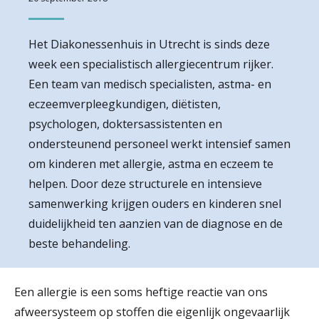
r
Werken & Leren bij
d
Het Diakonessenhuis in Utrecht is sinds deze
week een specialistisch allergiecentrum rijker.
e
Een team van medisch specialisten, astma- en
Zorgverleners
h
eczeemverpleegkundigen, diëtisten,
o
psychologen, doktersassistenten en
ondersteunend personeel werkt intensief samen
m
om kinderen met allergie, astma en eczeem te
e
helpen. Door deze structurele en intensieve
p
samenwerking krijgen ouders en kinderen snel
a
duidelijkheid ten aanzien van de diagnose en de
beste behandeling.
g
e
Een allergie is een soms heftige reactie van ons
afweersysteem op stoffen die eigenlijk ongevaarlijk