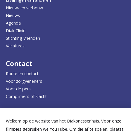
Ervaringen van anderen
Nieuw- en verbouw
g
Nieuws
n
Agenda
a
Diak Clinic
Stichting Vrienden
a
Vacatures
r
d
Contact
e
Route en contact
Voor zorgverleners
h
Voor de pers
o
Compliment of klacht
m
e
Dicht bij jou
Welkom op de website van het Diakonessenhuis. Voor onze
p
filmpjes gebruiken we YouTube. Om die af te spelen, plaatst