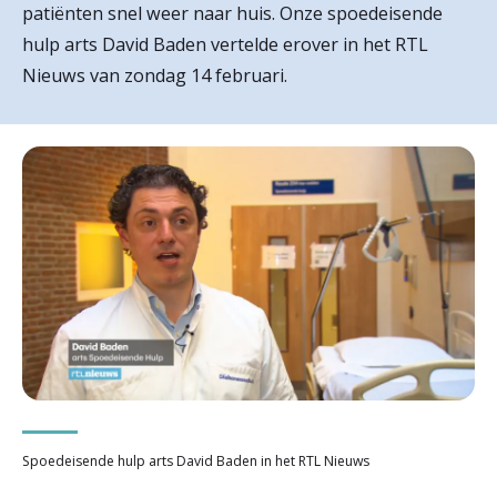
patiënten snel weer naar huis. Onze spoedeisende
r
hulp arts David Baden vertelde erover in het RTL
Werken & Leren bij
d
Nieuws van zondag 14 februari.
e
Zorgverleners
h
o
m
e
p
a
g
e
Spoedeisende hulp arts David Baden in het RTL Nieuws