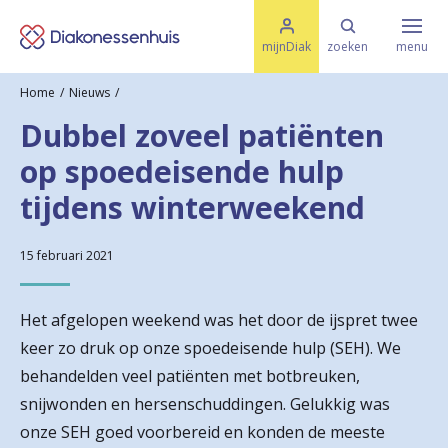
M
K
e
mijnDiak
zoeken
menu
n
e
u
Home
Nieuws
s
Specialismen & Afdelingen
e
Dubbel zoveel patiënten
l
u
r
op spoedeisende hulp
i
t
t
Ziektes & Aandoeningen
tijdens winterweekend
e
e
n
r
15 februari 2021
Uw bezoek
u
Het afgelopen weekend was het door de ijspret twee
g
Spoed
keer zo druk op onze spoedeisende hulp (SEH). We
n
behandelden veel patiënten met botbreuken,
a
snijwonden en hersenschuddingen. Gelukkig was
Translate
onze SEH goed voorbereid en konden de meeste
a