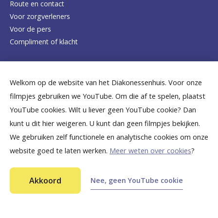
e
Route en contact
Voor zorgverleners
h
Voor de pers
o
Compliment of klacht
m
e
Dicht bij jou
Welkom op de website van het Diakonessenhuis. Voor onze
p
filmpjes gebruiken we YouTube. Om die af te spelen, plaatst
a
B
B
B
B
B
YouTube cookies. Wilt u liever geen YouTube cookie? Dan
g
kunt u dit hier weigeren. U kunt dan geen filmpjes bekijken.
e
e
e
e
e
We gebruiken zelf functionele en analytische cookies om onze
e
k
k
k
k
k
website goed te laten werken.
Meer weten over cookies
?
i
i
i
i
i
©
2026
Diakonessenhuis Utrecht—Zeist—Doorn
j
j
j
j
j
Akkoord
Nee, geen YouTube cookie
Aansprakelijkheid
k
k
k
k
k
Toegankelijkheid
Privacy
o
o
o
o
o