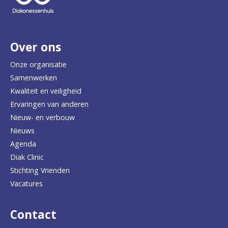
e
r
Over ons
t
e
Onze organisatie
Samenwerken
r
Kwaliteit en veiligheid
u
Ervaringen van anderen
Nieuw- en verbouw
g
Nieuws
n
Agenda
a
Diak Clinic
Stichting Vrienden
a
Vacatures
r
d
Contact