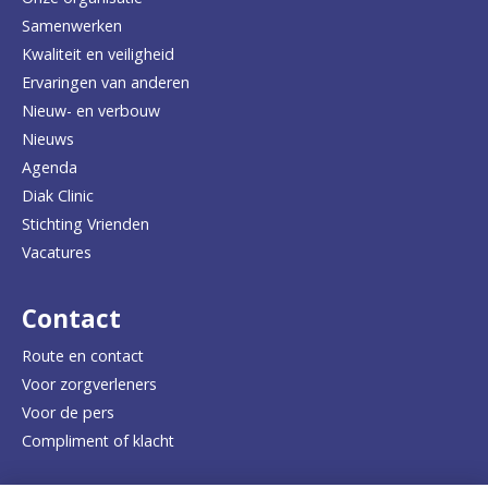
Samenwerken
r
Kwaliteit en veiligheid
u
Ervaringen van anderen
Nieuw- en verbouw
g
Nieuws
n
Agenda
a
Diak Clinic
Stichting Vrienden
a
Vacatures
r
d
Contact
e
Route en contact
Voor zorgverleners
h
Voor de pers
o
Compliment of klacht
m