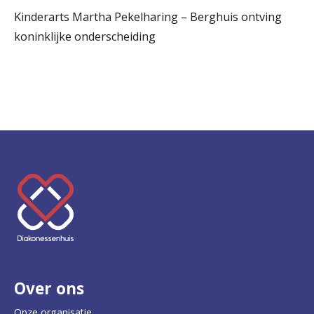
Kinderarts Martha Pekelharing – Berghuis ontving
koninklijke onderscheiding
K
e
e
r
Over ons
t
e
Onze organisatie