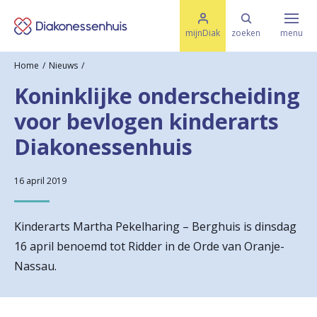
M
K
e
mijnDiak
zoeken
menu
n
e
u
Home
Nieuws
s
Specialismen & Afdelingen
e
Koninklijke onderscheiding
l
u
r
voor bevlogen kinderarts
i
t
t
Ziektes & Aandoeningen
Diakonessenhuis
e
e
n
r
16 april 2019
Uw bezoek
u
Kinderarts Martha Pekelharing – Berghuis is dinsdag
g
Spoed
16 april benoemd tot Ridder in de Orde van Oranje-
n
Nassau.
a
Translate
a