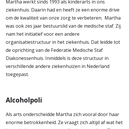
Martha werkt sinds 1993 als kinderarts in ons
r
ziekenhuis. Daarin had en heeft ze een enorme drive
Werken & Leren bij
d
om de kwaliteit van onze zorg te verbeteren. Martha
was ook zes jaar bestuurslid van de medische staf. Zij
e
nam het initiatief voor een andere
Zorgverleners
h
organisatiestructuur in het ziekenhuis. Dat leidde tot
o
de oprichting van de Federatie Medische Staf
Diakonessenhuis. Inmiddels is deze structuur in
m
verschillende andere ziekenhuizen in Nederland
e
toegepast.
p
a
Alcoholpoli
g
e
Als arts onderscheidde Martha zich vooral door haar
enorme betrokkenheid. Ze vraagt zich altijd af wat het