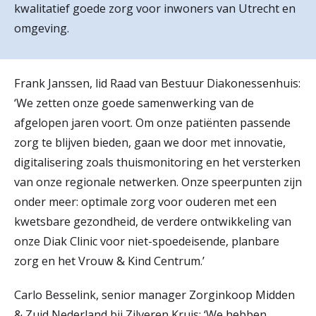
kwalitatief goede zorg voor inwoners van Utrecht en
r
omgeving.
Werken & Leren bij
d
e
Frank Janssen, lid Raad van Bestuur Diakonessenhuis:
Zorgverleners
h
‘We zetten onze goede samenwerking van de
o
afgelopen jaren voort. Om onze patiënten passende
zorg te blijven bieden, gaan we door met innovatie,
m
digitalisering zoals thuismonitoring en het versterken
e
van onze regionale netwerken. Onze speerpunten zijn
p
onder meer: optimale zorg voor ouderen met een
a
kwetsbare gezondheid, de verdere ontwikkeling van
onze Diak Clinic voor niet-spoedeisende, planbare
g
zorg en het Vrouw & Kind Centrum.’
e
Carlo Besselink, senior manager Zorginkoop Midden
& Zuid Nederland bij Zilveren Kruis: ‘We hebben