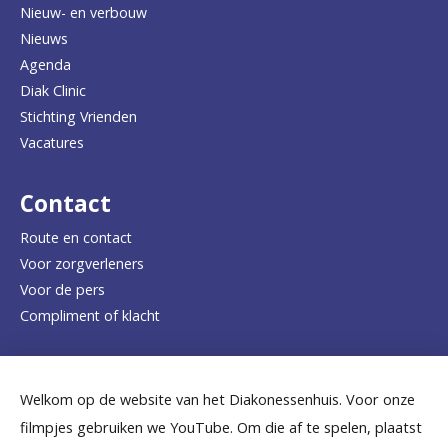
Nieuw- en verbouw
g
Nieuws
n
Agenda
a
Diak Clinic
Stichting Vrienden
a
Vacatures
r
d
Contact
e
Route en contact
Voor zorgverleners
h
Voor de pers
o
Compliment of klacht
m
e
Dicht bij jou
Welkom op de website van het Diakonessenhuis. Voor onze
p
filmpjes gebruiken we YouTube. Om die af te spelen, plaatst
a