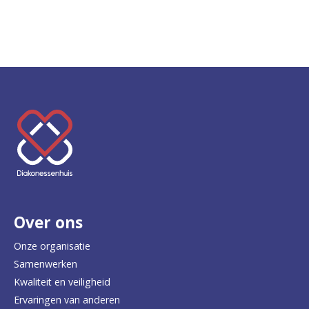
K
e
e
r
Over ons
t
e
Onze organisatie
Samenwerken
r
Kwaliteit en veiligheid
u
Ervaringen van anderen