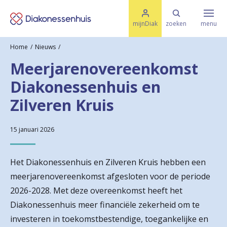
M
K
e
mijnDiak
zoeken
menu
n
e
u
Home
Nieuws
s
Specialismen & Afdelingen
e
Meerjarenovereenkomst
l
u
r
Diakonessenhuis en
i
t
t
Ziektes & Aandoeningen
Zilveren Kruis
e
e
n
r
15 januari 2026
Uw bezoek
u
Het Diakonessenhuis en Zilveren Kruis hebben een
g
Spoed
meerjarenovereenkomst afgesloten voor de periode
n
2026-2028. Met deze overeenkomst heeft het
a
Diakonessenhuis meer financiële zekerheid om te
Translate
investeren in toekomstbestendige, toegankelijke en
a