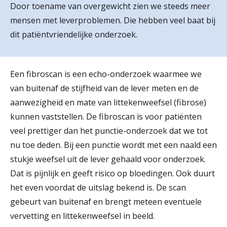
Door toename van overgewicht zien we steeds meer
r
mensen met leverproblemen. Die hebben veel baat bij
Werken & Leren bij
d
dit patiëntvriendelijke onderzoek.
e
Zorgverleners
h
Een fibroscan is een echo-onderzoek waarmee we
o
van buitenaf de stijfheid van de lever meten en de
aanwezigheid en mate van littekenweefsel (fibrose)
m
kunnen vaststellen. De fibroscan is voor patiënten
e
veel prettiger dan het punctie-onderzoek dat we tot
p
nu toe deden. Bij een punctie wordt met een naald een
a
stukje weefsel uit de lever gehaald voor onderzoek.
Dat is pijnlijk en geeft risico op bloedingen. Ook duurt
g
het even voordat de uitslag bekend is. De scan
e
gebeurt van buitenaf en brengt meteen eventuele
vervetting en littekenweefsel in beeld.