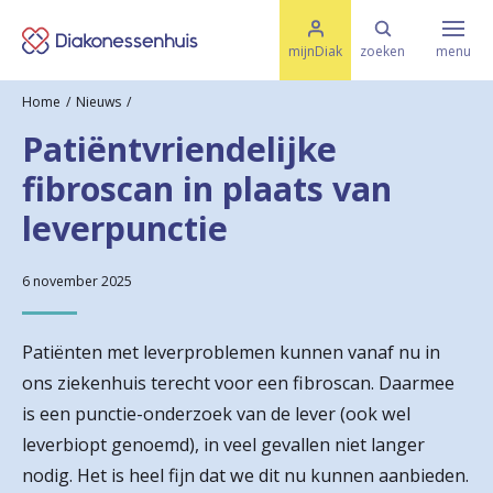
M
K
e
mijnDiak
zoeken
menu
n
e
u
Home
Nieuws
s
Specialismen & Afdelingen
e
Patiëntvriendelijke
l
u
r
fibroscan in plaats van
i
t
t
Ziektes & Aandoeningen
leverpunctie
e
e
n
r
6 november 2025
Uw bezoek
u
Patiënten met leverproblemen kunnen vanaf nu in
g
Spoed
ons ziekenhuis terecht voor een fibroscan. Daarmee
n
is een punctie-onderzoek van de lever (ook wel
a
leverbiopt genoemd), in veel gevallen niet langer
Translate
nodig. Het is heel fijn dat we dit nu kunnen aanbieden.
a