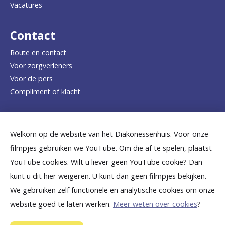
Vacatures
r
d
Contact
e
Route en contact
Voor zorgverleners
h
Voor de pers
o
Compliment of klacht
m
e
Dicht bij jou
Welkom op de website van het Diakonessenhuis. Voor onze
p
filmpjes gebruiken we YouTube. Om die af te spelen, plaatst
a
B
B
B
B
B
YouTube cookies. Wilt u liever geen YouTube cookie? Dan
g
kunt u dit hier weigeren. U kunt dan geen filmpjes bekijken.
e
e
e
e
e
We gebruiken zelf functionele en analytische cookies om onze
e
k
k
k
k
k
website goed te laten werken.
Meer weten over cookies
?
i
i
i
i
i
©
2026
Diakonessenhuis Utrecht—Zeist—Doorn