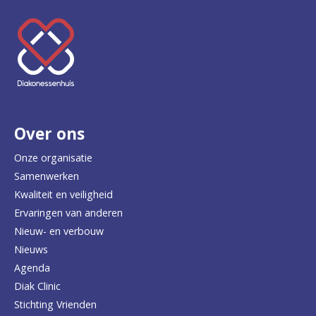
K
e
e
r
Over ons
t
e
Onze organisatie
Samenwerken
r
Kwaliteit en veiligheid
u
Ervaringen van anderen
Nieuw- en verbouw
g
Nieuws
n
Agenda
a
Diak Clinic
Stichting Vrienden
a