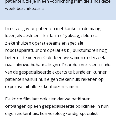
patiënten, zie je in een voorlichtingsfilm die sinds deze
r
week beschikbaar is.
Werken & Leren bij
d
e
In de zorg voor patiënten met kanker in de maag,
Zorgverleners
h
lever, alvleesklier, slokdarm of galweg, delen de
ziekenhuizen operatieteams en speciale
o
robotapparatuur om operaties bij buiktumoren nog
m
beter uit te voeren. Ook doen we samen onderzoek
e
naar nieuwe behandelingen. Door de kennis en kunde
p
van de gespecialiseerde experts te bundelen kunnen
patiënten vanuit hun eigen ziekenhuis rekenen op
a
expertise uit alle ziekenhuizen samen.
g
De korte film laat ook zien dat we patiënten
e
ontvangen op een gespecialiseerde polikliniek in hun
eigen ziekenhuis. Eén verpleegkundig specialist