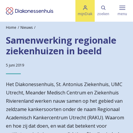
M
K
e
mijnDiak
zoeken
menu
n
e
u
Home
Nieuws
s
Specialismen & Afdelingen
e
Samenwerking regionale
l
u
r
ziekenhuizen in beeld
i
t
t
Ziektes & Aandoeningen
e
e
5 juni 2019
n
r
Uw bezoek
Het Diakonessenhuis, St. Antonius Ziekenhuis, UMC
u
Utrecht, Meander Medisch Centrum en Ziekenhuis
g
Rivierenland werken nauw samen op het gebied van
Spoed
n
zeldzame kankersoorten onder de naam Regionaal
Academisch Kankercentrum Utrecht (RAKU). Waarom
a
Translate
en hoe zij dat doen, en wat dat betekent voor
a