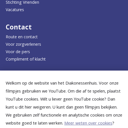
Stichting Vrienden
a
Vacatures
r
d
Contact
e
Route en contact
Voor zorgverleners
h
Voor de pers
o
Compliment of klacht
m
e
Dicht bij jou
Welkom op de website van het Diakonessenhuis. Voor onze
p
filmpjes gebruiken we YouTube. Om die af te spelen, plaatst
a
B
B
B
B
B
YouTube cookies. Wilt u liever geen YouTube cookie? Dan
g
kunt u dit hier weigeren. U kunt dan geen filmpjes bekijken.
e
e
e
e
e
We gebruiken zelf functionele en analytische cookies om onze
e
k
k
k
k
k
website goed te laten werken.
Meer weten over cookies
?