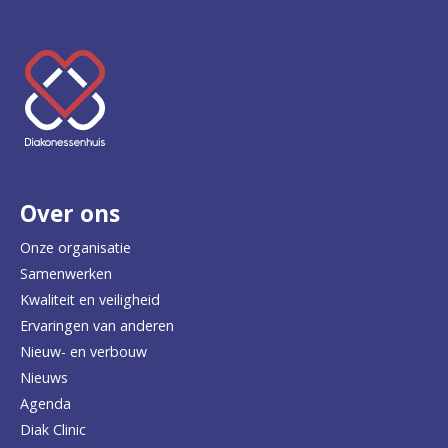
K
e
e
r
Over ons
t
e
Onze organisatie
Samenwerken
r
Kwaliteit en veiligheid
u
Ervaringen van anderen
Nieuw- en verbouw
g
Nieuws
n
Agenda
a
Diak Clinic