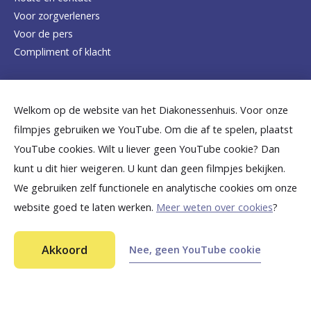
Voor zorgverleners
h
Voor de pers
o
Compliment of klacht
m
e
Dicht bij jou
Welkom op de website van het Diakonessenhuis. Voor onze
p
filmpjes gebruiken we YouTube. Om die af te spelen, plaatst
a
B
B
B
B
B
YouTube cookies. Wilt u liever geen YouTube cookie? Dan
g
kunt u dit hier weigeren. U kunt dan geen filmpjes bekijken.
e
e
e
e
e
We gebruiken zelf functionele en analytische cookies om onze
e
k
k
k
k
k
website goed te laten werken.
Meer weten over cookies
?
i
i
i
i
i
©
2026
Diakonessenhuis Utrecht—Zeist—Doorn
j
j
j
j
j
Akkoord
Nee, geen YouTube cookie
Aansprakelijkheid
k
k
k
k
k
Toegankelijkheid
Privacy
o
o
o
o
o