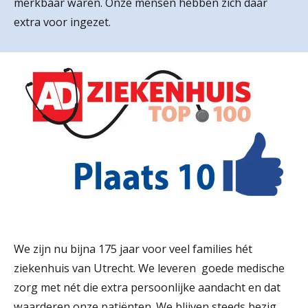
merkbaar waren. Onze mensen hebben zich daar
r
extra voor ingezet.
Werken & Leren bij
d
e
Zorgverleners
h
o
m
e
p
a
g
We zijn nu bijna 175 jaar voor veel families hét
e
ziekenhuis van Utrecht. We leveren goede medische
zorg met nét die extra persoonlijke aandacht en dat
waarderen onze patiënten. We blijven steeds bezig