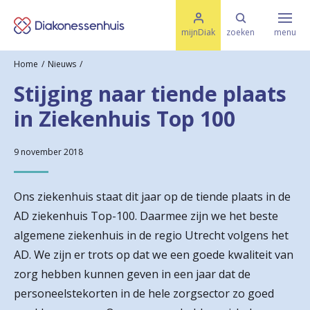
M
K
e
mijnDiak
zoeken
menu
n
e
u
Home
Nieuws
s
Specialismen & Afdelingen
e
Stijging naar tiende plaats
l
u
r
in Ziekenhuis Top 100
i
t
t
Ziektes & Aandoeningen
e
e
9 november 2018
n
r
Uw bezoek
Ons ziekenhuis staat dit jaar op de tiende plaats in de
u
AD ziekenhuis Top-100. Daarmee zijn we het beste
g
algemene ziekenhuis in de regio Utrecht volgens het
Spoed
n
AD. We zijn er trots op dat we een goede kwaliteit van
zorg hebben kunnen geven in een jaar dat de
a
Translate
personeelstekorten in de hele zorgsector zo goed
a