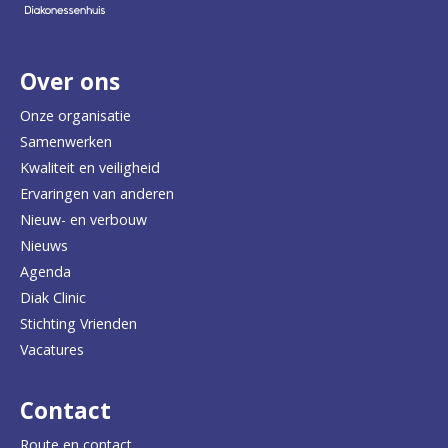
e
r
Over ons
t
e
Onze organisatie
Samenwerken
r
Kwaliteit en veiligheid
u
Ervaringen van anderen
Nieuw- en verbouw
g
Nieuws
n
Agenda
a
Diak Clinic
Stichting Vrienden
a
Vacatures
r
d
Contact
e
Route en contact