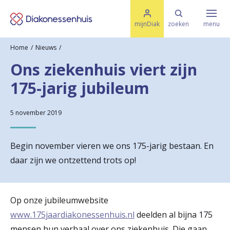
M
K
e
mijnDiak
zoeken
menu
n
e
u
Home
Nieuws
s
Specialismen & Afdelingen
e
Ons ziekenhuis viert zijn
l
u
r
175-jarig jubileum
i
t
t
Ziektes & Aandoeningen
e
e
5 november 2019
n
r
Uw bezoek
Begin november vieren we ons 175-jarig bestaan. En
u
daar zijn we ontzettend trots op!
g
Spoed
n
Op onze jubileumwebsite
a
www.175jaardiakonessenhuis.nl
deelden al bijna 175
Translate
a
mensen hun verhaal over ons ziekenhuis. Die gaan