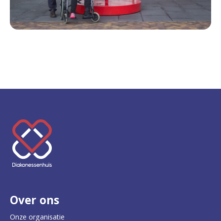
K
e
e
r
Over ons
t
e
Onze organisatie