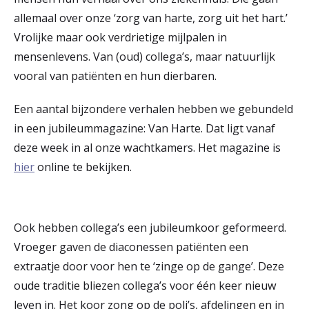
r
allemaal over onze ‘zorg van harte, zorg uit het hart.’
Werken & Leren bij
Vrolijke maar ook verdrietige mijlpalen in
d
mensenlevens. Van (oud) collega’s, maar natuurlijk
e
vooral van patiënten en hun dierbaren.
Zorgverleners
h
Een aantal bijzondere verhalen hebben we gebundeld
o
in een jubileummagazine: Van Harte. Dat ligt vanaf
m
deze week in al onze wachtkamers. Het magazine is
e
hier
online te bekijken.
p
a
Ook hebben collega’s een jubileumkoor
geformeerd.
g
Vroeger gaven de diaconessen patiënten een
e
extraatje door voor hen te ‘zinge op de gange’. Deze
oude traditie bliezen collega’s voor één keer nieuw
leven in. Het koor zong op de poli’s, afdelingen en in