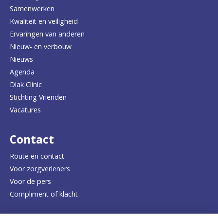
Samenwerken
r
Kwaliteit en veiligheid
u
Ervaringen van anderen
Nieuw- en verbouw
g
Nieuws
n
Agenda
a
Diak Clinic
Stichting Vrienden
a
Vacatures
r
d
Contact
e
Route en contact
Voor zorgverleners
h
Voor de pers
o
Compliment of klacht
m