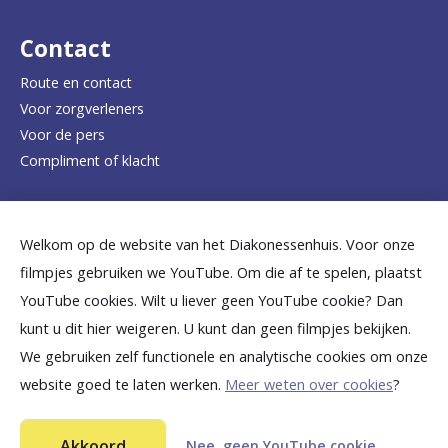
r
d
Contact
e
Route en contact
Voor zorgverleners
h
Voor de pers
o
Compliment of klacht
m
e
Dicht bij jou
Welkom op de website van het Diakonessenhuis. Voor onze
p
filmpjes gebruiken we YouTube. Om die af te spelen, plaatst
a
B
B
B
B
B
YouTube cookies. Wilt u liever geen YouTube cookie? Dan
g
kunt u dit hier weigeren. U kunt dan geen filmpjes bekijken.
e
e
e
e
e
We gebruiken zelf functionele en analytische cookies om onze
e
k
k
k
k
k
website goed te laten werken.
Meer weten over cookies
?
i
i
i
i
i
©
2026
Diakonessenhuis Utrecht—Zeist—Doorn
j
j
j
j
j
Akkoord
Nee, geen YouTube cookie