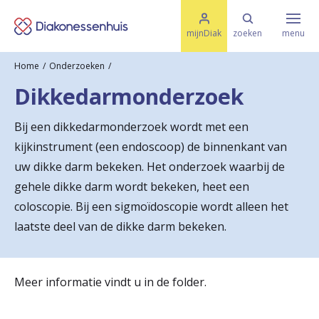
M
K
e
mijnDiak
zoeken
menu
n
e
u
Home
Onderzoeken
s
Specialismen & Afdelingen
e
Dikkedarmonderzoek
l
u
r
i
Bij een dikkedarmonderzoek wordt met een
t
t
Ziektes & Aandoeningen
kijkinstrument (een endoscoop) de binnenkant van
e
e
n
uw dikke darm bekeken. Het onderzoek waarbij de
r
gehele dikke darm wordt bekeken, heet een
Uw bezoek
coloscopie. Bij een sigmoïdoscopie wordt alleen het
u
laatste deel van de dikke darm bekeken.
g
Spoed
n
Meer informatie vindt u in de folder.
a
Translate
a