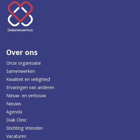
K
e
e
r
Over ons
t
e
Onze organisatie
Samenwerken
r
Kwaliteit en veiligheid
u
Ervaringen van anderen
Nieuw- en verbouw
g
Nieuws
n
Agenda
a
Diak Clinic
Stichting Vrienden
a
Vacatures