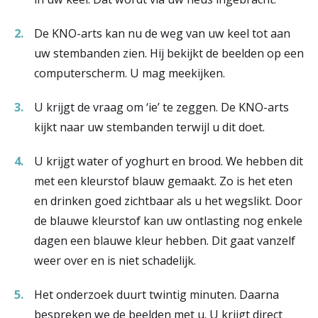
r
Werken & Leren bij
De KNO-arts kan nu de weg van uw keel tot aan
d
uw stembanden zien. Hij bekijkt de beelden op een
e
computerscherm. U mag meekijken.
Zorgverleners
h
U krijgt de vraag om ‘ie’ te zeggen. De KNO-arts
o
kijkt naar uw stembanden terwijl u dit doet.
m
U krijgt water of yoghurt en brood. We hebben dit
e
met een kleurstof blauw gemaakt. Zo is het eten
p
en drinken goed zichtbaar als u het wegslikt. Door
de blauwe kleurstof kan uw ontlasting nog enkele
a
dagen een blauwe kleur hebben. Dit gaat vanzelf
g
weer over en is niet schadelijk.
e
Het onderzoek duurt twintig minuten. Daarna
bespreken we de beelden met u. U krijgt direct