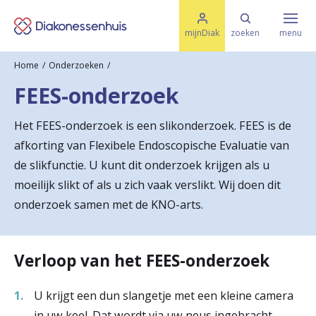
M
K
e
mijnDiak
zoeken
menu
n
e
u
Home
Onderzoeken
s
Specialismen & Afdelingen
e
FEES-onderzoek
l
u
r
i
Het FEES-onderzoek is een slikonderzoek. FEES is de
t
t
Ziektes & Aandoeningen
afkorting van Flexibele Endoscopische Evaluatie van
e
e
n
de slikfunctie. U kunt dit onderzoek krijgen als u
r
moeilijk slikt of als u zich vaak verslikt. Wij doen dit
Uw bezoek
onderzoek samen met de KNO-arts.
u
g
Spoed
n
Verloop van het FEES-onderzoek
a
Translate
U krijgt een dun slangetje met een kleine camera
a
in uw keel. Dat wordt via uw neus ingebracht.