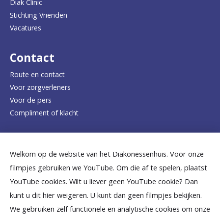
a
Diak Clinic
Stichting Vrienden
a
Vacatures
r
d
Contact
e
Route en contact
Voor zorgverleners
h
Voor de pers
o
Compliment of klacht
m
e
Dicht bij jou
Welkom op de website van het Diakonessenhuis. Voor onze
p
filmpjes gebruiken we YouTube. Om die af te spelen, plaatst
a
B
B
B
B
B
YouTube cookies. Wilt u liever geen YouTube cookie? Dan
g
kunt u dit hier weigeren. U kunt dan geen filmpjes bekijken.
e
e
e
e
e
We gebruiken zelf functionele en analytische cookies om onze
e
k
k
k
k
k