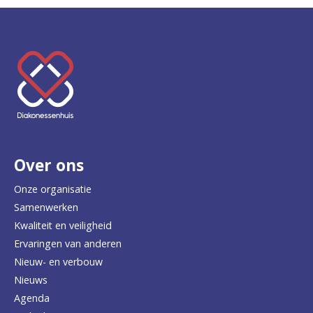
K
e
e
r
Over ons
t
e
Onze organisatie
Samenwerken
r
Kwaliteit en veiligheid
u
Ervaringen van anderen
Nieuw- en verbouw
g
Nieuws
n
Agenda