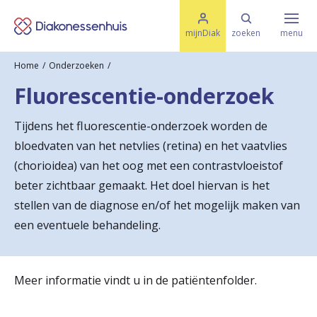
M
K
e
mijnDiak
zoeken
menu
n
e
u
Home
Onderzoeken
s
Specialismen & Afdelingen
e
Fluorescentie-onderzoek
l
u
r
i
Tijdens het fluorescentie-onderzoek worden de
t
t
Ziektes & Aandoeningen
bloedvaten van het netvlies (retina) en het vaatvlies
e
e
n
(chorioidea) van het oog met een contrastvloeistof
r
beter zichtbaar gemaakt. Het doel hiervan is het
Uw bezoek
stellen van de diagnose en/of het mogelijk maken van
u
een eventuele behandeling.
g
Spoed
n
Meer informatie vindt u in de patiëntenfolder.
a
Translate
a