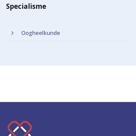
Specialisme
Oogheelkunde
K