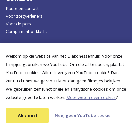
e
Route en contact
Voor zorgverleners
h
Voor de pers
o
Compliment of klacht
m
e
Dicht bij jou
Welkom op de website van het Diakonessenhuis. Voor onze
p
filmpjes gebruiken we YouTube. Om die af te spelen, plaatst
a
B
B
B
B
B
YouTube cookies. Wilt u liever geen YouTube cookie? Dan
g
kunt u dit hier weigeren. U kunt dan geen filmpjes bekijken.
e
e
e
e
e
We gebruiken zelf functionele en analytische cookies om onze
e
k
k
k
k
k
website goed te laten werken.
Meer weten over cookies
?
i
i
i
i
i
©
2026
Diakonessenhuis Utrecht—Zeist—Doorn
j
j
j
j
j
Akkoord
Nee, geen YouTube cookie
Aansprakelijkheid
k
k
k
k
k
Toegankelijkheid
Privacy