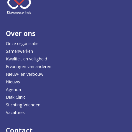
e
e
r
Over ons
t
e
Onze organisatie
Samenwerken
r
Kwaliteit en veiligheid
u
Ervaringen van anderen
Nieuw- en verbouw
g
Nieuws
n
Agenda
a
Diak Clinic
Stichting Vrienden
a
Vacatures
r
d
Contact