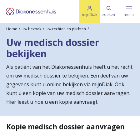
M
K
e
mijnDiak
zoeken
menu
n
e
u
Home
Uw bezoek
Uw rechten en plichten
s
Specialismen & Afdelingen
e
Uw medisch dossier
l
u
r
bekijken
i
t
t
Ziektes & Aandoeningen
e
Als patiënt van het Diakonessenhuis heeft u het recht
e
n
om uw medisch dossier te bekijken. Een deel van uw
r
Uw bezoek
gegevens kunt u online bekijken via mijnDiak. Ook
u
kunt u een kopie van uw medisch dossier aanvragen.
Hier leest u hoe u een kopie aanvraagt.
g
Spoed
n
a
Kopie medisch dossier aanvragen
Translate
a