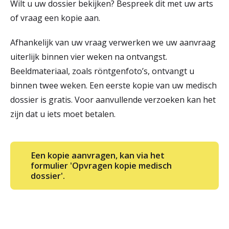
Wilt u uw dossier bekijken? Bespreek dit met uw arts
r
of vraag een kopie aan.
Werken & Leren bij
d
Afhankelijk van uw vraag verwerken we uw aanvraag
e
uiterlijk binnen vier weken na ontvangst.
Zorgverleners
h
Beeldmateriaal, zoals röntgenfoto’s, ontvangt u
binnen twee weken. Een eerste kopie van uw medisch
o
dossier is gratis. Voor aanvullende verzoeken kan het
m
zijn dat u iets moet betalen.
e
p
Een kopie aanvragen, kan via het
a
formulier 'Opvragen kopie medisch
dossier'.
g
e