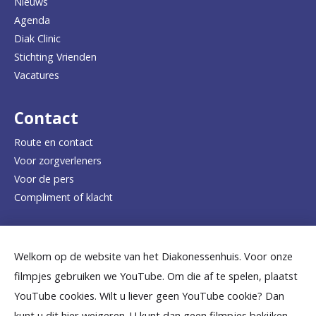
Nieuws
n
concrete aanwijzingen zijn dat dit
Agenda
belang wordt geschaad en inzage
a
Diak Clinic
noodzakelijk is voor de behartiging van
Stichting Vrienden
a
dit zwaarwegend belang;
Vacatures
r
of als de overleden patiënt jonger dan
d
Contact
16 jaar is.
e
Route en contact
Voor zorgverleners
* Een zwaarwegend belang voor de
h
Voor de pers
aanvrager is het meest voorkomend.
o
Compliment of klacht
m
Dit speelt bijvoorbeeld in de situatie waarin
nabestaanden het testament van de
e
Dicht bij jou
overledene aanvechten vanwege
Welkom op de website van het Diakonessenhuis. Voor onze
p
vermeende wilsonbekwaamheid.
filmpjes gebruiken we YouTube. Om die af te spelen, plaatst
a
B
B
B
B
B
Rouwverwerking door een nabestaande is
YouTube cookies. Wilt u liever geen YouTube cookie? Dan
daarentegen (volgens de wet) geen op
g
kunt u dit hier weigeren. U kunt dan geen filmpjes bekijken.