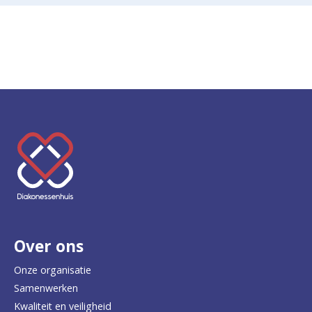
K
e
e
r
Over ons
t
e
Onze organisatie
Samenwerken
r
Kwaliteit en veiligheid