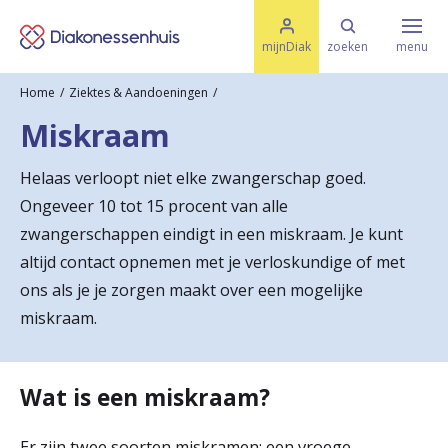
M
K
e
mijnDiak
zoeken
menu
n
e
u
Home
Ziektes & Aandoeningen
s
Specialismen & Afdelingen
e
Miskraam
l
u
r
i
Helaas verloopt niet elke zwangerschap goed.
t
t
Ziektes & Aandoeningen
Ongeveer 10 tot 15 procent van alle
e
e
n
zwangerschappen eindigt in een miskraam. Je kunt
r
altijd contact opnemen met je verloskundige of met
Uw bezoek
ons als je je zorgen maakt over een mogelijke
u
miskraam.
g
Spoed
n
Wat is een miskraam?
a
Translate
a
Er zijn twee soorten miskramen: een vroege