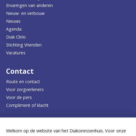
u
Ervaringen van anderen
Nieuw- en verbouw
g
Nieuws
n
Agenda
a
Diak Clinic
Stichting Vrienden
a
Vacatures
r
d
Contact
e
Route en contact
Voor zorgverleners
h
Voor de pers
o
Compliment of klacht
m
e
Dicht bij jou
Welkom op de website van het Diakonessenhuis. Voor onze
p