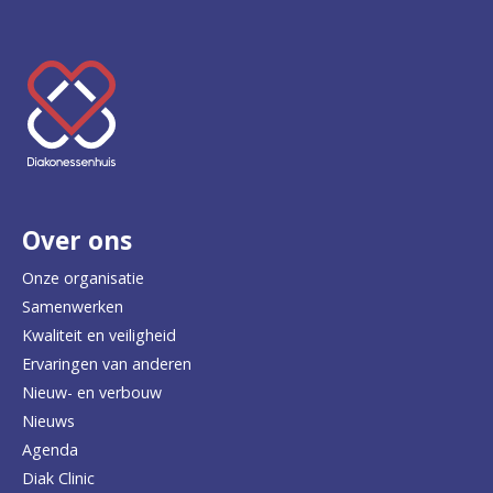
K
e
e
r
Over ons
t
e
Onze organisatie
Samenwerken
r
Kwaliteit en veiligheid
u
Ervaringen van anderen
Nieuw- en verbouw
g
Nieuws
n
Agenda
a
Diak Clinic