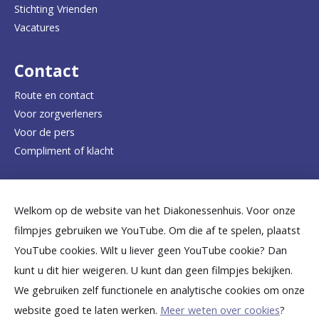
Stichting Vrienden
a
Vacatures
r
d
Contact
e
Route en contact
Voor zorgverleners
h
Voor de pers
o
Compliment of klacht
m
e
Dicht bij jou
Welkom op de website van het Diakonessenhuis. Voor onze
p
filmpjes gebruiken we YouTube. Om die af te spelen, plaatst
a
B
B
B
B
B
YouTube cookies. Wilt u liever geen YouTube cookie? Dan
g
kunt u dit hier weigeren. U kunt dan geen filmpjes bekijken.
e
e
e
e
e
We gebruiken zelf functionele en analytische cookies om onze
e
k
k
k
k
k
website goed te laten werken.
Meer weten over cookies
?