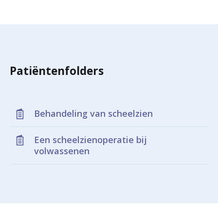
r
Werken & Leren bij
d
e
Zorgverleners
h
Patiëntenfolders
o
m
Behandeling van scheelzien
e
p
Een scheelzienoperatie bij
volwassenen
a
g
e