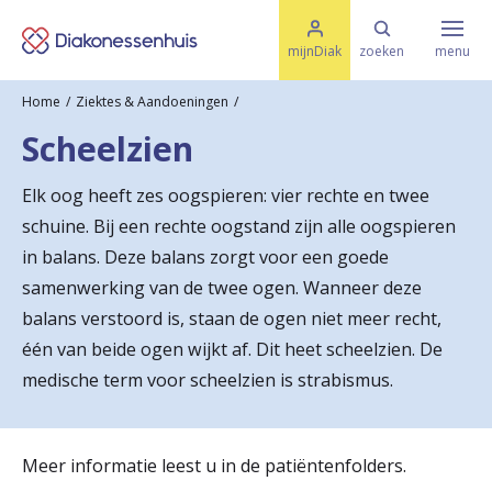
M
K
e
mijnDiak
zoeken
menu
n
e
u
Home
Ziektes & Aandoeningen
s
Specialismen & Afdelingen
e
Scheelzien
l
u
r
i
Elk oog heeft zes oogspieren: vier rechte en twee
t
t
Ziektes & Aandoeningen
schuine. Bij een rechte oogstand zijn alle oogspieren
e
e
n
in balans. Deze balans zorgt voor een goede
r
samenwerking van de twee ogen. Wanneer deze
Uw bezoek
balans verstoord is, staan de ogen niet meer recht,
u
één van beide ogen wijkt af. Dit heet scheelzien. De
g
Spoed
medische term voor scheelzien is strabismus.
n
a
Translate
Meer informatie leest u in de patiëntenfolders.
a