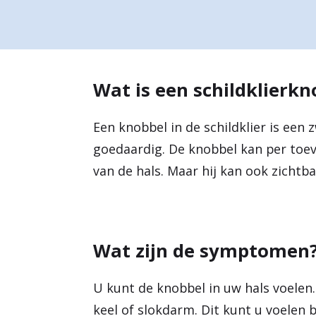
a
r
d
Wat is een schildklierkn
e
h
Een knobbel in de schildklier is een z
o
goedaardig. De knobbel kan per toev
m
van de hals. Maar hij kan ook zichtba
e
p
a
Wat zijn de symptomen
g
U kunt de knobbel in uw hals voelen
e
keel of slokdarm. Dit kunt u voelen b