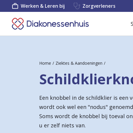
Werken & Leren bij
Zorgverleners
K
e
e
r
Home
Ziektes & Aandoeningen
t
Schildklierkn
e
r
Een knobbel in de schildklier is ee
u
wordt ook wel een "nodus" genoemd 
g
Soms wordt de knobbel bij toeval o
n
u er zelf niets van.
a