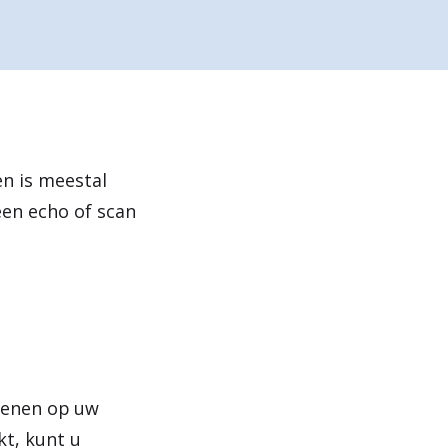
e
n
en is meestal
een echo of scan
efenen op uw
kt, kunt u