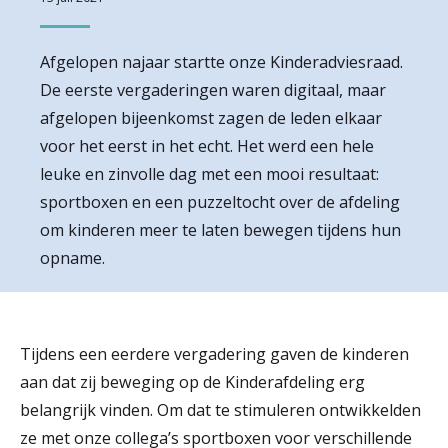
r
Werken & Leren bij
d
Afgelopen najaar startte onze Kinderadviesraad.
De eerste vergaderingen waren digitaal, maar
e
afgelopen bijeenkomst zagen de leden elkaar
Zorgverleners
h
voor het eerst in het echt. Het werd een hele
o
leuke en zinvolle dag met een mooi resultaat:
sportboxen en een puzzeltocht over de afdeling
m
om kinderen meer te laten bewegen tijdens hun
e
opname.
p
a
g
Tijdens een eerdere vergadering gaven de kinderen
aan dat zij beweging op de Kinderafdeling erg
e
belangrijk vinden. Om dat te stimuleren ontwikkelden
ze met onze collega’s sportboxen voor verschillende