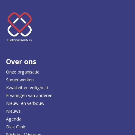
K
e
e
r
Over ons
t
e
Onze organisatie
Samenwerken
r
Kwaliteit en veiligheid
u
Ervaringen van anderen
Nieuw- en verbouw
g
Nieuws
n
Agenda
a
Diak Clinic
Stichting Vrienden