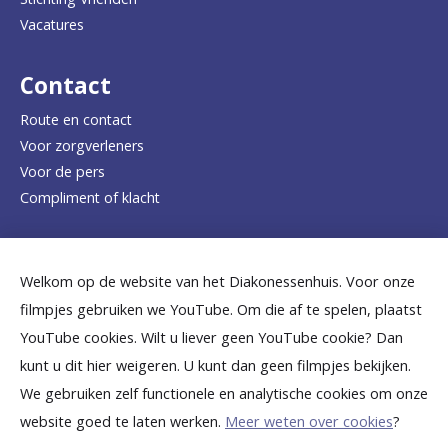
a
Vacatures
r
d
Contact
e
Route en contact
Voor zorgverleners
h
Voor de pers
o
Compliment of klacht
m
e
Dicht bij jou
Welkom op de website van het Diakonessenhuis. Voor onze
p
filmpjes gebruiken we YouTube. Om die af te spelen, plaatst
a
B
B
B
B
B
YouTube cookies. Wilt u liever geen YouTube cookie? Dan
g
kunt u dit hier weigeren. U kunt dan geen filmpjes bekijken.
e
e
e
e
e
We gebruiken zelf functionele en analytische cookies om onze
e
k
k
k
k
k
website goed te laten werken.
Meer weten over cookies
?
i
i
i
i
i