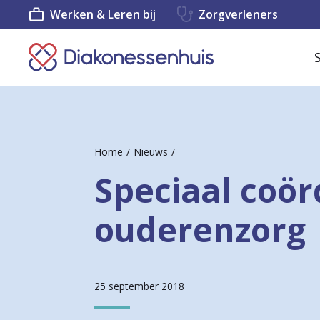
Werken & Leren bij
Zorgverleners
K
e
e
r
Home
Nieuws
t
Speciaal coör
e
r
ouderenzorg
u
g
n
25 september 2018
a