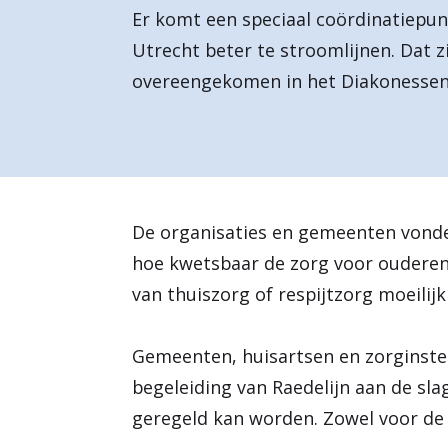
Er komt een speciaal coördinatiepu
a
Utrecht beter te stroomlijnen. Dat 
r
overeengekomen in het Diakonessenh
d
e
h
o
De organisaties en gemeenten vonden 
m
hoe kwetsbaar de zorg voor ouderen 
e
van thuiszorg of respijtzorg moeilijk
p
a
Gemeenten, huisartsen en zorginste
g
begeleiding van Raedelijn aan de sla
geregeld kan worden. Zowel voor de 
e