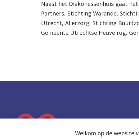
Naast het Diakonessenhuis gaat het 
Partners, Stichting Warande, Stich
Utrecht, Allerzorg, Stichting Buurt
Gemeente Utrechtse Heuvelrug, Geme
K
e
Welkom op de website va