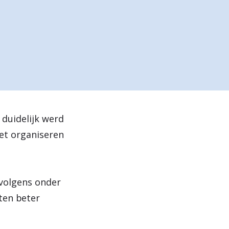
e
n
 duidelijk werd
het organiseren
rvolgens onder
ten beter