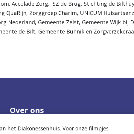
om: Accolade Zorg, ISZ de Brug, Stichting de Bilthu
ting QuaRijn, Zorggroep Charim, UNICUM Huisartsen
zorg Nederland, Gemeente Zeist, Gemeente Wijk bij 
ente de Bilt, Gemeente Bunnik en Zorgverzekeraar 
Over ons
Onze organisatie
Nieuws
n het Diakonessenhuis. Voor onze filmpjes
Samenwerken
Agenda