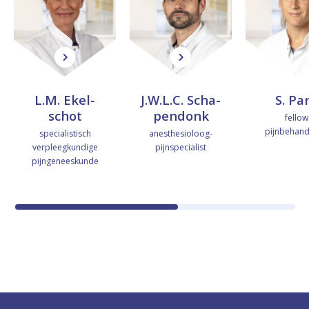
r
m
s
a
L
J
.
.
L.M. Ekel­
J.W.L.C. Scha­
S. Pa
M
W
schot
pendonk
fellow
pijnbehand
specialistisch
anesthesioloog-
.
.
verpleegkundige
pijnspecialist
E
L
pijngeneeskunde
k
.
e
C
l
.
s
S
c
c