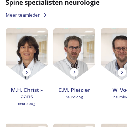
Spine specialisten neurologie
n
Meer teamleden
i
n
g
M
C
W
.
.
.
M.H. Chris­ti­
C.M. Plei­zier
W. Vo
H
M
V
aans
neuroloog
neurolo
neuroloog
.
.
o
C
P
e
h
l
t