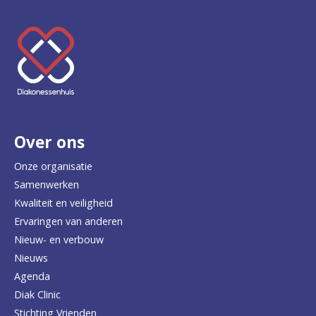
h
h
o
a
K
t
p
e
e
e
n
r
d
Over ons
t
o
e
Onze organisatie
n
Samenwerken
r
Kwaliteit en veiligheid
k
u
Ervaringen van anderen
Nieuw- en verbouw
g
Nieuws
n
Agenda
a
Diak Clinic
Stichting Vrienden