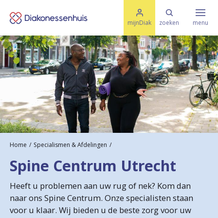
M
K
e
mijnDiak
zoeken
menu
n
e
u
s
Specialismen & Afdelingen
e
l
u
r
i
t
t
Ziektes & Aandoeningen
e
e
n
r
Uw bezoek
u
Home
Specialismen & Afdelingen
g
Spine Centrum Utrecht
Spoed
n
Heeft u problemen aan uw rug of nek? Kom dan
a
naar ons Spine Centrum. Onze specialisten staan
Translate
voor u klaar. Wij bieden u de beste zorg voor uw
a