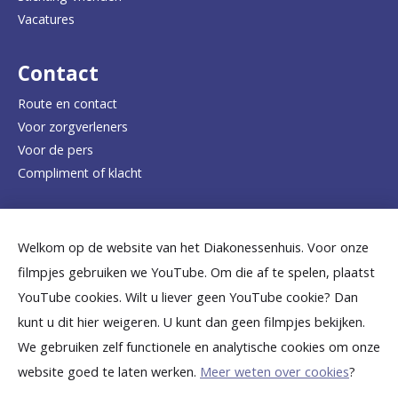
a
Vacatures
r
d
Contact
e
Route en contact
Voor zorgverleners
h
Voor de pers
o
Compliment of klacht
m
e
Dicht bij jou
Welkom op de website van het Diakonessenhuis. Voor onze
p
filmpjes gebruiken we YouTube. Om die af te spelen, plaatst
a
B
B
B
B
B
YouTube cookies. Wilt u liever geen YouTube cookie? Dan
g
kunt u dit hier weigeren. U kunt dan geen filmpjes bekijken.
e
e
e
e
e
We gebruiken zelf functionele en analytische cookies om onze
e
k
k
k
k
k
website goed te laten werken.
Meer weten over cookies
?
i
i
i
i
i
©
2026
Diakonessenhuis Utrecht—Zeist—Doorn