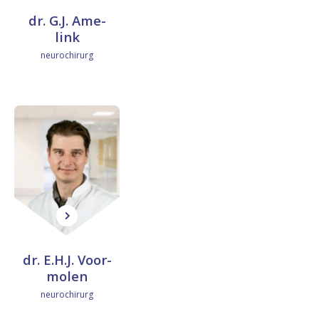
r
dr. G.J. Ame­
.
link
neurochirurg
G
.
J
.
A
m
e
d
l
r
dr. E.H.J. Voor­
i
.
mo­len
n
neurochirurg
E
k