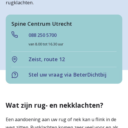
rugklachten.
r
Werken & Leren bij
d
Spine Centrum Utrecht
e
088 250 5700
Zorgverleners
h
van 8.00 tot 16.30 uur
o
m
Zeist, route 12
e
Stel uw vraag via BeterDichtbij
p
a
g
Wat zijn rug- en nekklachten?
e
Een aandoening aan uw rug of nek kan u flink in de
weg zitten. Rugklachten komen zeer veel voor en als