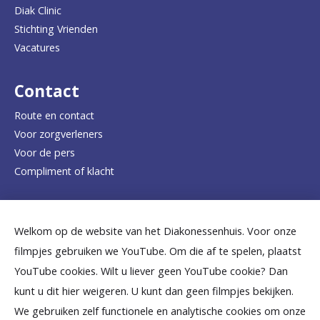
a
Diak Clinic
Stichting Vrienden
a
Vacatures
r
d
Contact
e
Route en contact
Voor zorgverleners
h
Voor de pers
o
Compliment of klacht
m
e
Dicht bij jou
Welkom op de website van het Diakonessenhuis. Voor onze
p
filmpjes gebruiken we YouTube. Om die af te spelen, plaatst
a
B
B
B
B
B
YouTube cookies. Wilt u liever geen YouTube cookie? Dan
g
kunt u dit hier weigeren. U kunt dan geen filmpjes bekijken.
e
e
e
e
e
We gebruiken zelf functionele en analytische cookies om onze
e
k
k
k
k
k