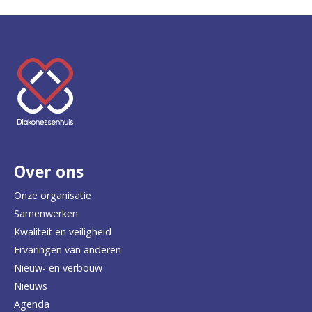
K
e
e
r
Over ons
t
e
Onze organisatie
Samenwerken
r
Kwaliteit en veiligheid
u
Ervaringen van anderen
Nieuw- en verbouw
g
Nieuws
n
Agenda