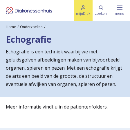
M
K
e
mijnDiak
zoeken
menu
n
e
u
Home
Onderzoeken
s
Specialismen & Afdelingen
e
Echografie
l
u
r
i
Echografie is een techniek waarbij we met
t
t
Ziektes & Aandoeningen
geluidsgolven afbeeldingen maken van bijvoorbeeld
e
e
n
organen, spieren en pezen. Met een echografie krijgt
r
de arts een beeld van de grootte, de structuur en
Uw bezoek
eventuele afwijken van organen, spieren of pezen.
u
g
Spoed
n
Meer informatie vindt u in de patiëntenfolders.
a
Translate
a