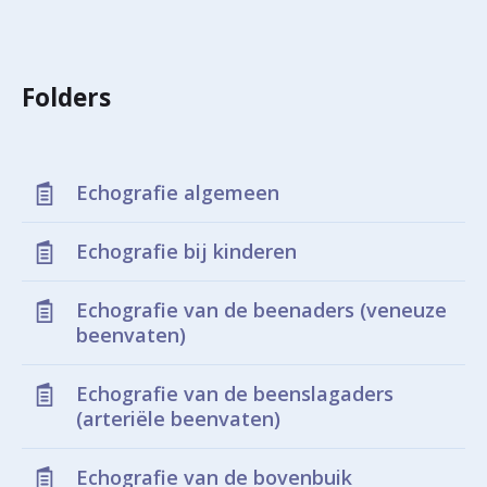
r
Werken & Leren bij
d
Folders
e
Zorgverleners
h
o
Echografie algemeen
m
Echografie bij kinderen
e
p
Echografie van de beenaders (veneuze
beenvaten)
a
g
Echografie van de beenslagaders
e
(arteriële beenvaten)
Echografie van de bovenbuik